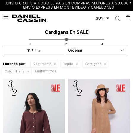
ENVÍO GRATIS A TODO EL PAÍS EN COMPRAS MAYORES A $3.000 /
ENVÍO EXPRESS EN MONTEVIDEO Y CANELONES

Cardigans En SALE
Recomendados
Filtrando por:
Vestimenta
Tejido
Cardigans
Quitar filtros
Color:
Tierra