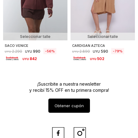
Seleccionar talle
Seleccionar talle
SACO VENICE
CARDIGAN AZTECA
990
590
56
79
2.290
2.890
UYU
UYU
UYU
UYU
842
502
UYU
UYU
¡Suscribite a nuestra newsletter
y recibí 15% OFF en tu primera compra!
Obtener cupón

