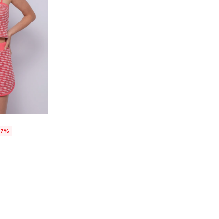
talle
77