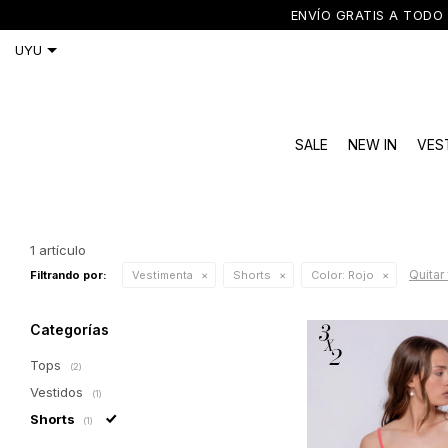
ENVÍO GRATIS A TODO 
SALE
NEW IN
VES
1 artículo
Quitar 
Filtrando por:
Vestimenta
Shorts
Color:
Rojo
Categorías
Tops
(2)
Vestidos
(1)
Shorts
(1)