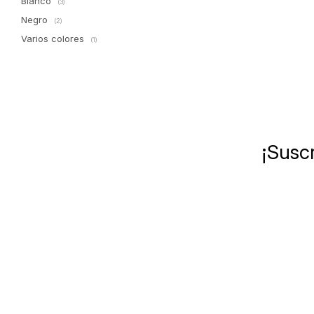
Blanco
(3)
Negro
(2)
Varios colores
(1)
¡Suscr