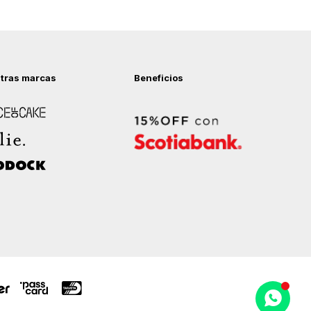
tras marcas
Beneficios
 of Cake
ock