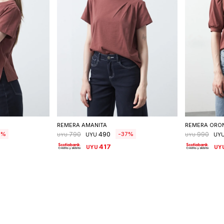
talle
Seleccionar talle
S
REMERA AMANITA
REMERA ORO
490
5
37
790
990
UYU
UY
UYU
UYU
417
UYU
UY