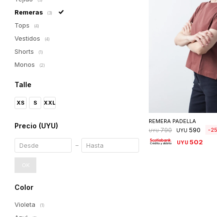
Remeras
(3)
Tops
(4)
Vestidos
(4)
Shorts
(1)
Monos
(2)
Talle
XS
S
XXL
Seleccionar 
REMERA PADELLA
Precio
(UYU)
590
2
790
UYU
UYU
502
UYU
OK
Color
Violeta
(1)