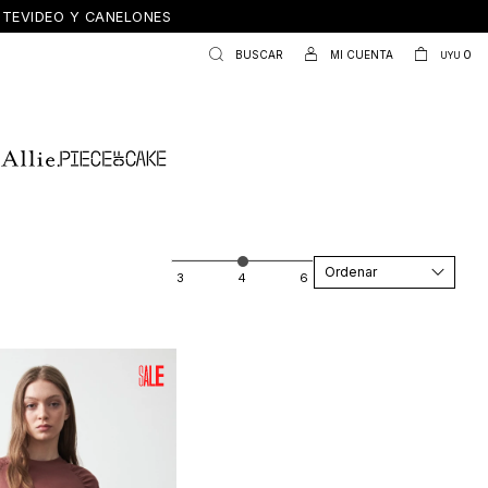
ONTEVIDEO Y CANELONES
0
UYU
Recomendados