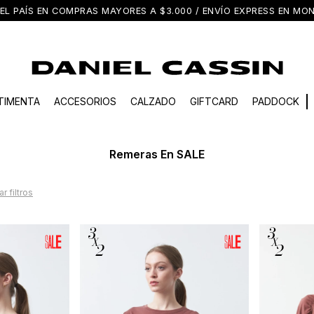
EL PAÍS EN COMPRAS MAYORES A $3.000 / ENVÍO EXPRESS EN M
TIMENTA
ACCESORIOS
CALZADO
GIFTCARD
PADDOCK
Remeras En SALE
ar filtros