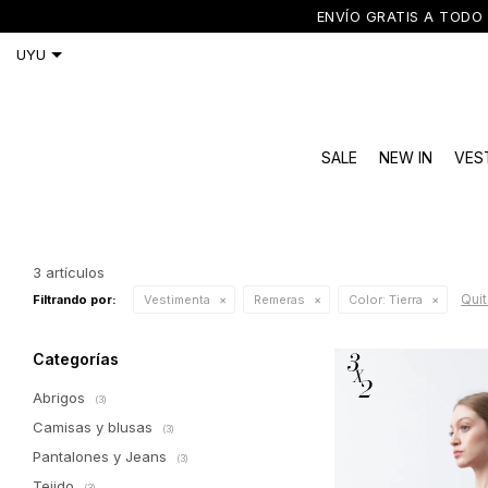
ENVÍO GRATIS A TODO 
SALE
NEW IN
VES
3 artículos
Quit
Filtrando por:
Vestimenta
Remeras
Color:
Tierra
Categorías
Abrigos
(3)
Camisas y blusas
(3)
Pantalones y Jeans
(3)
Tejido
(3)