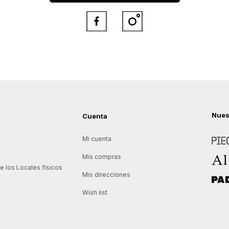


Nues
Cuenta
Piece
Mi cuenta
Allie
Mis compras
 los Locales físicos
Mis direcciones
Padd
Wish list