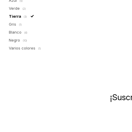
Azul
(5)
Verde
(2)
Tierra
(3)
Gris
(1)
Blanco
(4)
Negro
(10)
Varios colores
(1)
¡Suscr