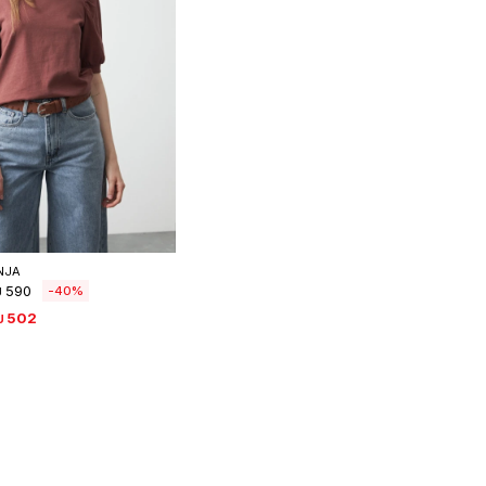
eleccionar talle
NJA
590
40
U
502
U