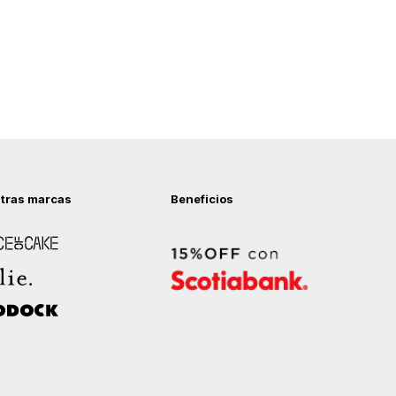
tras marcas
Beneficios
 of Cake
ock