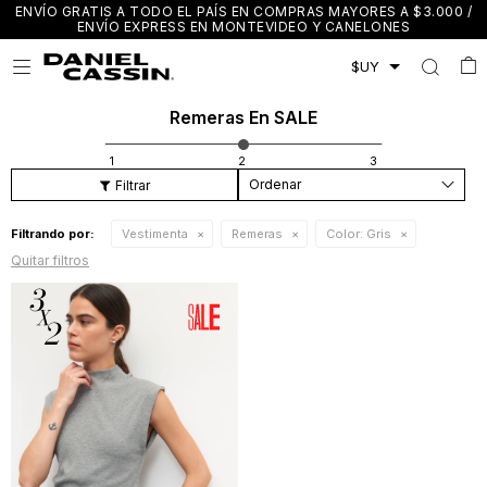
ENVÍO GRATIS A TODO EL PAÍS EN COMPRAS MAYORES A $3.000 /
ENVÍO EXPRESS EN MONTEVIDEO Y CANELONES

Remeras En SALE
Recomendados
Filtrando por:
Vestimenta
Remeras
Color:
Gris
Quitar filtros