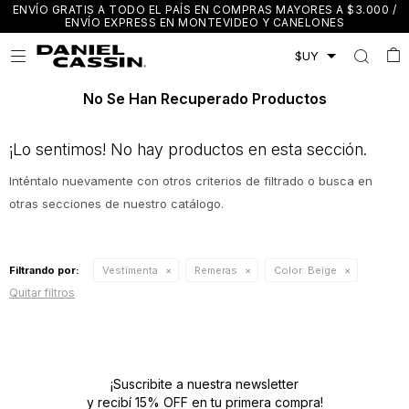
ENVÍO GRATIS A TODO EL PAÍS EN COMPRAS MAYORES A $3.000 /
ENVÍO EXPRESS EN MONTEVIDEO Y CANELONES

No Se Han Recuperado Productos
¡Lo sentimos! No hay productos en esta sección.
Inténtalo nuevamente con otros criterios de filtrado o busca en
otras secciones de nuestro catálogo.
Filtrando por:
Vestimenta
Remeras
Color:
Beige
Quitar filtros
¡Suscribite a nuestra newsletter
y recibí 15% OFF en tu primera compra!