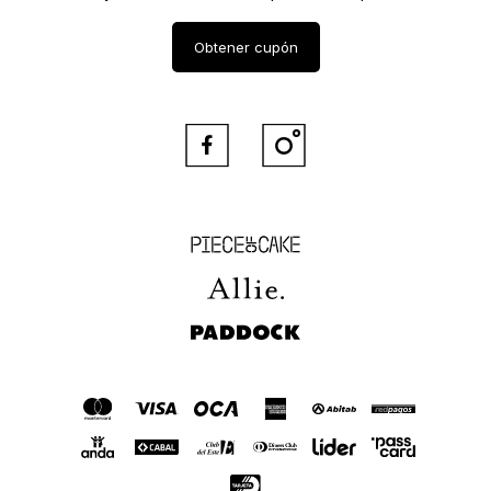
Obtener cupón


Piece of Cake
Allie
Paddock