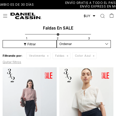
ENVÍO GRATIS A TODO EL PAÍS EN COMPRAS MAYORES A $3.00
ENVÍO EXPRESS EN MONTEVIDEO Y CANELONES

Faldas En SALE
Recomendados
Filtrando por:
Vestimenta
Faldas
Color:
Azul
Quitar filtros