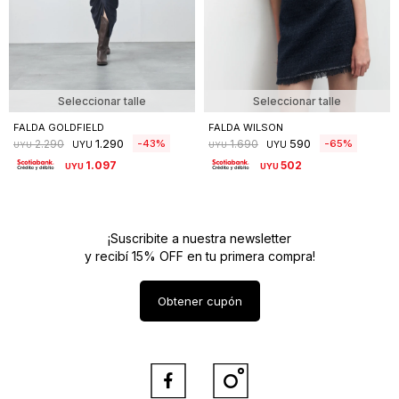
Seleccionar talle
Seleccionar talle
FALDA GOLDFIELD
FALDA WILSON
1.290
590
43
65
2.290
1.690
UYU
UYU
UYU
UYU
1.097
502
UYU
UYU
¡Suscribite a nuestra newsletter
y recibí 15% OFF en tu primera compra!
Obtener cupón

