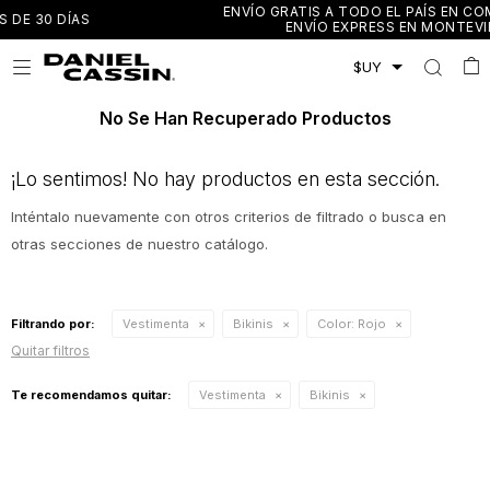
ENVÍO GRATIS A TODO EL PAÍS EN COMPRAS MAYORES A $3.
ENVÍO EXPRESS EN MONTEVIDEO Y CANELONES

No Se Han Recuperado Productos
¡Lo sentimos! No hay productos en esta sección.
Inténtalo nuevamente con otros criterios de filtrado o busca en
otras secciones de nuestro catálogo.
Filtrando por:
Vestimenta
Bikinis
Color:
Rojo
Quitar filtros
Te recomendamos quitar:
Vestimenta
Bikinis