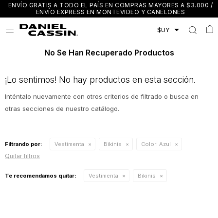
ENVÍO GRATIS A TODO EL PAÍS EN COMPRAS MAYORES A $3.000 /
ENVÍO EXPRESS EN MONTEVIDEO Y CANELONES

No Se Han Recuperado Productos
¡Lo sentimos! No hay productos en esta sección.
Inténtalo nuevamente con otros criterios de filtrado o busca en
otras secciones de nuestro catálogo.
Filtrando por:
Vestimenta
Bikinis
Color:
Azul
Quitar filtros
Te recomendamos quitar:
Vestimenta
Bikinis