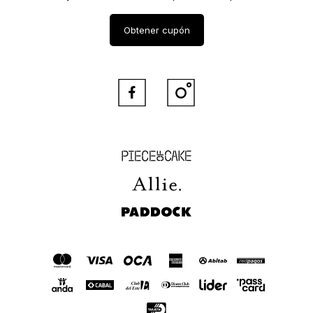
Obtener cupón


Piece of Cake
Allie
Paddock