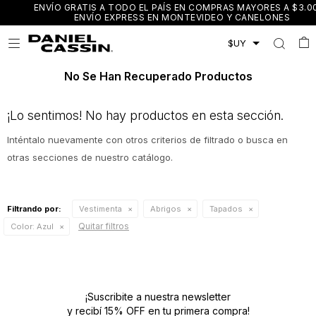
ENVÍO GRATIS A TODO EL PAÍS EN COMPRAS MAYORES A $3.000 /
ENVÍO EXPRESS EN MONTEVIDEO Y CANELONES

No Se Han Recuperado Productos
¡Lo sentimos! No hay productos en esta sección.
Inténtalo nuevamente con otros criterios de filtrado o busca en
otras secciones de nuestro catálogo.
Filtrando por:
Vestimenta
Abrigos
Tapados
Quitar filtros
Color:
Azul
¡Suscribite a nuestra newsletter
y recibí 15% OFF en tu primera compra!