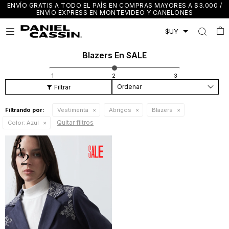
ENVÍO GRATIS A TODO EL PAÍS EN COMPRAS MAYORES A $3.000 /
ENVÍO EXPRESS EN MONTEVIDEO Y CANELONES

Blazers En SALE
Recomendados
Filtrando por:
Vestimenta
Abrigos
Blazers
Quitar filtros
Color:
Azul