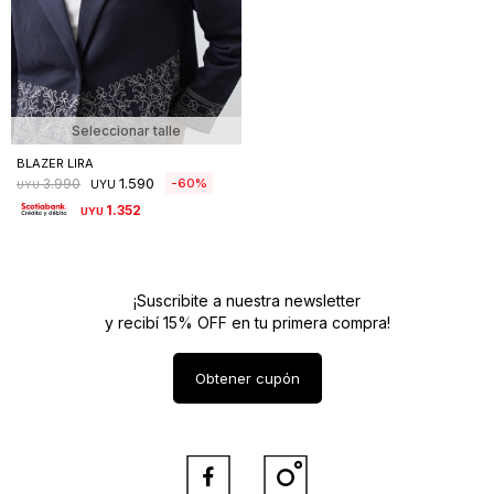
Seleccionar talle
BLAZER LIRA
1.590
60
3.990
UYU
UYU
1.352
UYU
¡Suscribite a nuestra newsletter
y recibí 15% OFF en tu primera compra!
Obtener cupón

