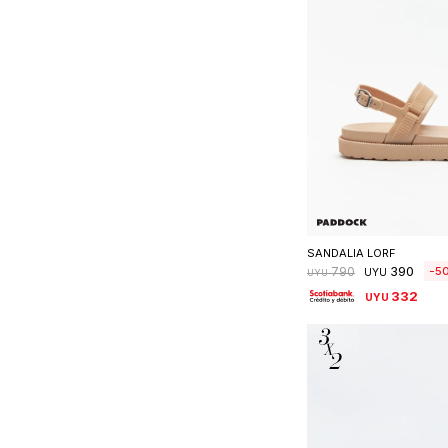
Seleccionar 
SANDALIA LORF
390
5
790
UYU
UYU
332
UYU