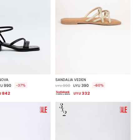
eleccionar talle
Seleccionar talle
NOVA
SANDALIA VEDEN
990
390
37
60
990
YU
UYU
UYU
842
332
U
UYU