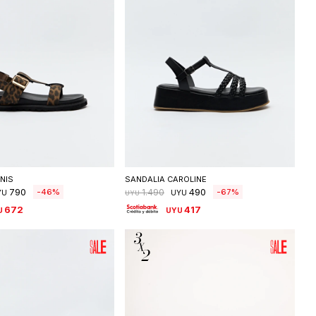
eleccionar talle
Seleccionar talle
NIS
SANDALIA CAROLINE
790
490
46
67
1.490
YU
UYU
UYU
672
417
U
UYU