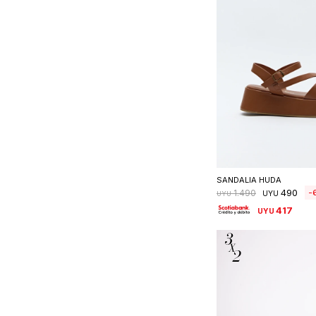
Seleccionar 
SANDALIA HUDA
490
1.490
UYU
UYU
417
UYU