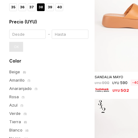
35
36
37
38
39
40
Precio
(UYU)
OK
Color
Seleccionar 
Beige
(8)
SANDALIA MAYO
Amarillo
(1)
590
4
990
UYU
UYU
Anaranjado
(1)
502
UYU
Rosa
(1)
Azul
(1)
Verde
(5)
Tierra
(6)
Blanco
(4)