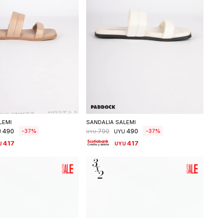
eleccionar talle
Seleccionar talle
LEMI
SANDALIA SALEMI
490
490
37
37
790
U
UYU
UYU
417
417
U
UYU