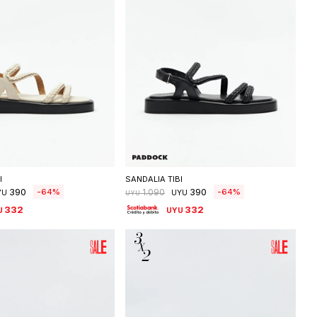
eleccionar talle
Seleccionar talle
I
SANDALIA TIBI
390
390
64
64
1.090
YU
UYU
UYU
332
332
U
UYU