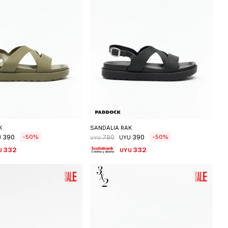
eleccionar talle
Seleccionar talle
K
SANDALIA RAK
390
390
50
50
790
U
UYU
UYU
332
332
U
UYU