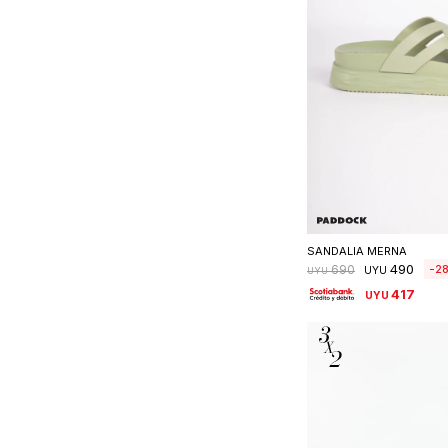
Seleccionar 
SANDALIA MERNA
490
2
690
UYU
UYU
417
UYU