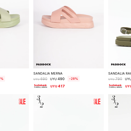
talle
Seleccionar talle
S
SANDALIA MERNA
SANDALIA RA
490
8
28
690
790
UYU
UY
UYU
UYU
417
UYU
UY