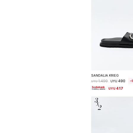
Seleccionar 
SANDALIA KRIEG
490
1.490
UYU
UYU
417
UYU