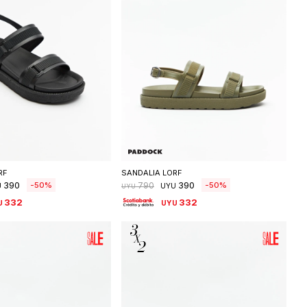
eleccionar talle
Seleccionar talle
RF
SANDALIA LORF
390
390
50
50
790
U
UYU
UYU
332
332
U
UYU