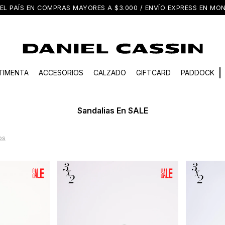
EL PAÍS EN COMPRAS MAYORES A $3.000 / ENVÍO EXPRESS EN M
TIMENTA
ACCESORIOS
CALZADO
GIFTCARD
PADDOCK
Sandalias En SALE
ros