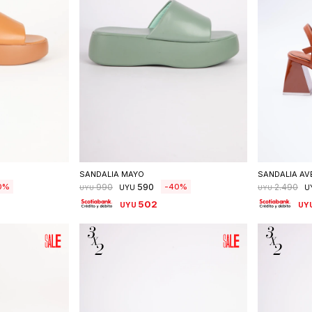
talle
Seleccionar talle
S
SANDALIA MAYO
SANDALIA AV
590
0
40
990
2.490
UYU
U
UYU
UYU
502
UYU
UY