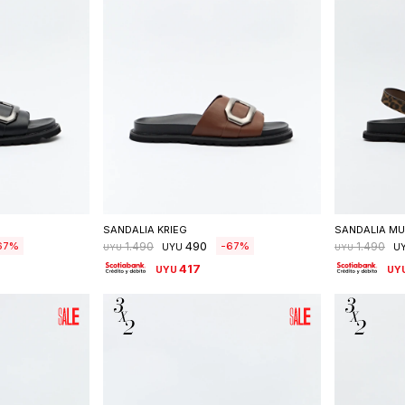
talle
Seleccionar talle
S
SANDALIA KRIEG
SANDALIA MU
490
67
67
1.490
1.490
UYU
U
UYU
UYU
417
UYU
UY