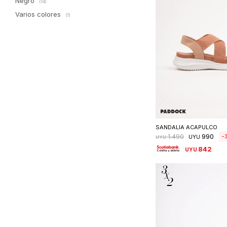
Negro
(14)
Varios colores
(1)
Seleccionar 
SANDALIA ACAPULCO
990
1.490
UYU
UYU
842
UYU