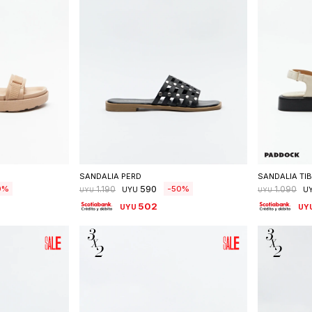
talle
Seleccionar talle
S
SANDALIA PERD
SANDALIA TIB
590
0
50
1.190
1.090
UYU
U
UYU
UYU
502
UYU
UY