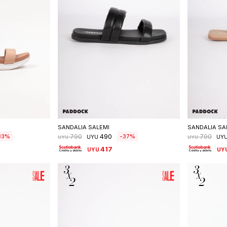
talle
Seleccionar talle
S
SANDALIA SALEMI
SANDALIA SA
490
33
37
790
790
UYU
UY
UYU
UYU
417
UYU
UY