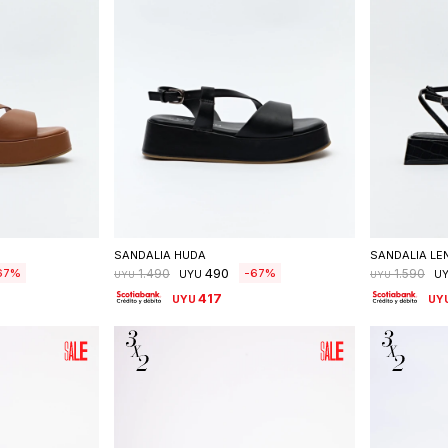
talle
Seleccionar talle
S
SANDALIA HUDA
SANDALIA LE
490
67
67
1.490
1.590
UYU
U
UYU
UYU
417
UYU
UY