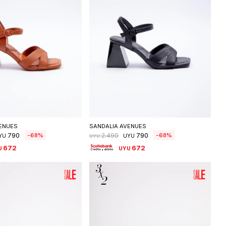
eleccionar talle
Seleccionar talle
ENUES
SANDALIA AVENUES
790
790
68
68
2.490
YU
UYU
UYU
672
672
U
UYU