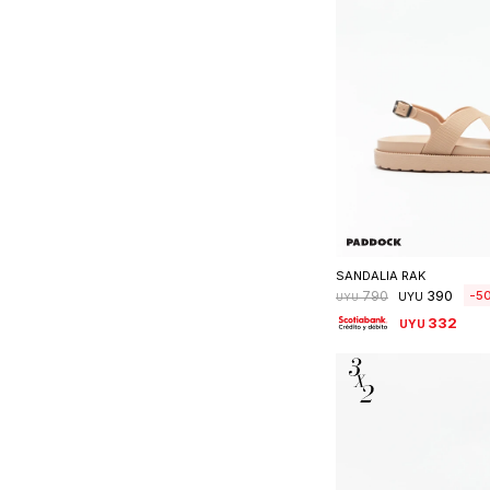
Seleccionar 
SANDALIA RAK
390
5
790
UYU
UYU
332
UYU