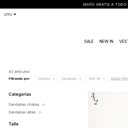
ENVÍO GRATIS A TODO 
SALE
NEW IN
VES
43 artículos
Quitar filt
Filtrando por:
Calzado
Sandalias
Talle 38
Categorías
Sandalias chatas
(5)
Sandalias altas
(2)
Talle