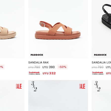
talle
Seleccionar talle
S
SANDALIA RAK
SANDALIA LO
390
0
50
790
790
UYU
UY
UYU
UYU
332
UYU
UY