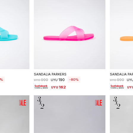
talle
Seleccionar talle
S
SANDALIA PARKERS
SANDALIA PA
190
80
990
990
UYU
UY
UYU
UYU
162
UYU
UY