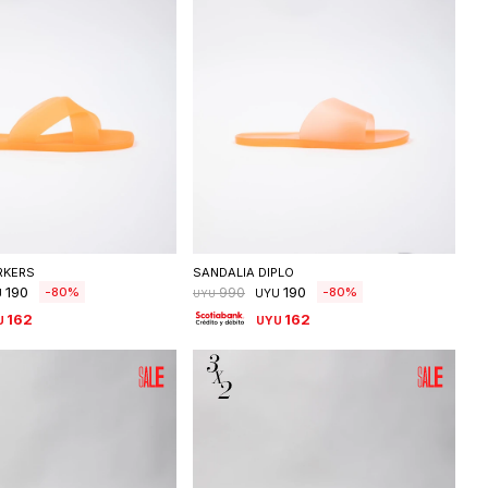
eleccionar talle
Seleccionar talle
RKERS
SANDALIA DIPLO
190
190
80
80
990
U
UYU
UYU
162
162
U
UYU