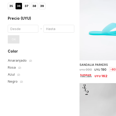
35
36
37
38
39
Precio
(UYU)
OK
Color
Seleccionar 
Anaranjado
(2)
SANDALIA PARKERS
Rosa
(2)
190
80
990
UYU
UYU
Azul
(2)
162
UYU
Negro
(2)