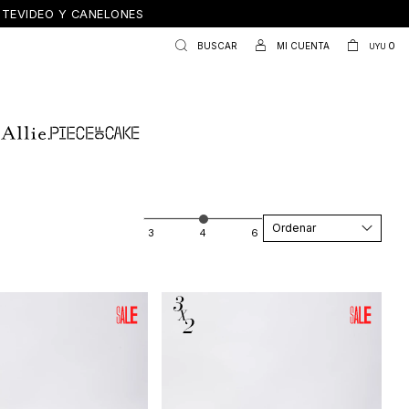
ONTEVIDEO Y CANELONES
0
UYU
Recomendados