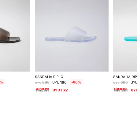
talle
Seleccionar talle
S
SANDALIA DIPLO
SANDALIA DI
190
80
990
990
UYU
UY
UYU
UYU
162
UYU
UY