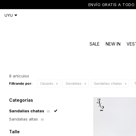
ENVÍO GRATIS A TODO 
SALE
NEW IN
VES
8 artículos
Filtrando por:
Calzado
Sandalias
Sandalias chatas
T
Categorías
Sandalias chatas
(8)
Sandalias altas
(6)
Talle