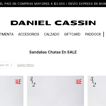
EL PAÍS EN COMPRAS MAYORES A $3.000 / ENVÍO EXPRESS EN M
TIMENTA
ACCESORIOS
CALZADO
GIFTCARD
PADDOCK
Sandalias Chatas En SALE
Quitar filtros
alle 36