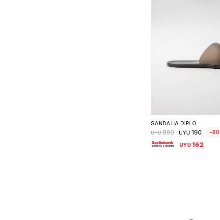
Seleccionar 
SANDALIA DIPLO
190
80
990
UYU
UYU
162
UYU