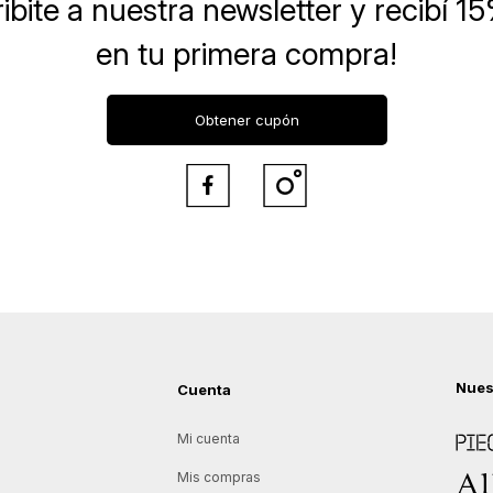
ibite a nuestra newsletter
y recibí 1
en tu primera compra!
Obtener cupón


Nues
Cuenta
Piece
Mi cuenta
Allie
Mis compras