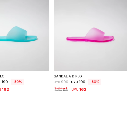
eleccionar talle
Seleccionar talle
PLO
SANDALIA DIPLO
190
190
80
80
990
U
UYU
UYU
162
162
U
UYU