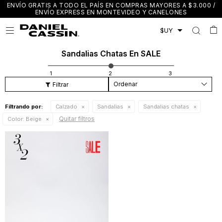
ENVÍO GRATIS A TODO EL PAÍS EN COMPRAS MAYORES A $3.000 /
ENVÍO EXPRESS EN MONTEVIDEO Y CANELONES

Sandalias Chatas En SALE
Recomendados
Filtrando por:
Calzado
Sandalias
Sandalias chatas
Quitar filtros
Color:
Beige