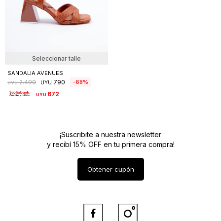
Seleccionar talle
SANDALIA AVENUES
790
68
2.490
UYU
UYU
672
UYU
¡Suscribite a nuestra newsletter
y recibí 15% OFF en tu primera compra!
Obtener cupón

