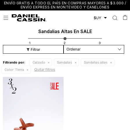
ENVÍO GRATIS A TODO EL PAÍS EN COMPRAS MAYORES A $3.000 /
ENVÍO EXPRESS EN MONTEVIDEO Y CANELONES

Sandalias Altas En SALE
Recomendados
Filtrando por:
Calzado
Sandalias
Sandalias altas
Quitar filtros
Color:
Tierra