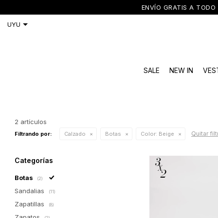
ENVÍO GRATIS A TODO 
SALE
NEW IN
VES
2 artículos
Quitar fil
Filtrando por:
Calzado
Botas
Color:
Beige
Categorías
Botas
(2)
Sandalias
(11)
Zapatillas
(8)
Zapatos
(2)