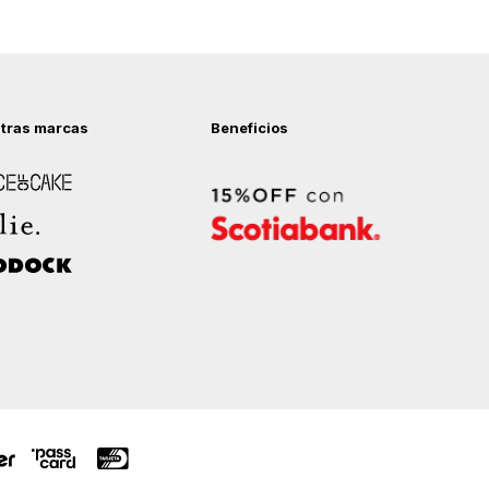
tras marcas
Beneficios
 of Cake
ock