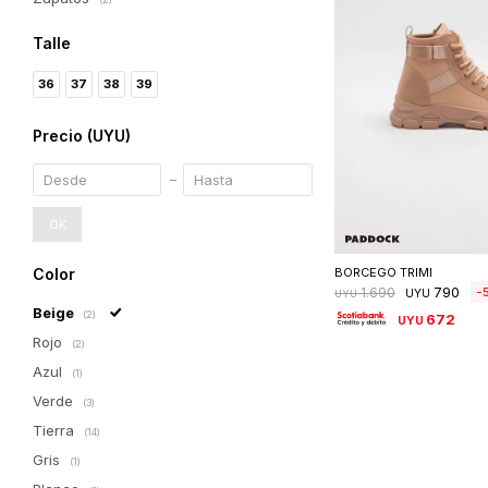
Talle
36
37
38
39
Precio
(UYU)
OK
Seleccionar 
BORCEGO TRIMI
Color
790
1.690
UYU
UYU
Beige
(2)
672
UYU
Rojo
(2)
Azul
(1)
Verde
(3)
Tierra
(14)
Gris
(1)