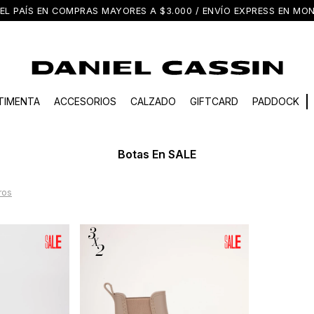
EL PAÍS EN COMPRAS MAYORES A $3.000 / ENVÍO EXPRESS EN M
TIMENTA
ACCESORIOS
CALZADO
GIFTCARD
PADDOCK
Botas En SALE
tros