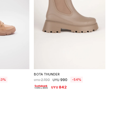
talle
Seleccionar talle
BOTA THUNDER
990
53
54
2.190
UYU
UYU
842
UYU