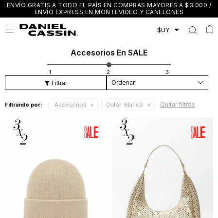
ENVÍO GRATIS A TODO EL PAÍS EN COMPRAS MAYORES A $3.000 /
ENVÍO EXPRESS EN MONTEVIDEO Y CANELONES

Accesorios En SALE
Recomendados
Quitar filtros
Filtrando por:
Accesorios
Color:
Blanco