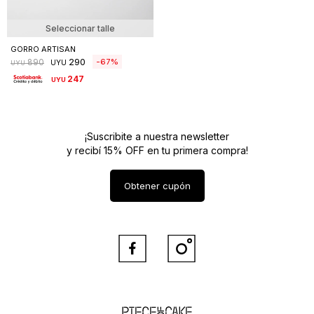
Seleccionar talle
GORRO ARTISAN
290
67
890
UYU
UYU
247
UYU
¡Suscribite a nuestra newsletter
y recibí 15% OFF en tu primera compra!
Obtener cupón


Piece of Cake