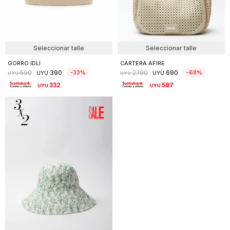
Seleccionar talle
Seleccionar talle
GORRO IDLI
CARTERA AFIRE
390
690
33
68
590
2.190
UYU
UYU
UYU
UYU
332
587
UYU
UYU