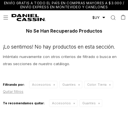
ENVÍO GRATIS A TODO EL PAÍS EN COMPRAS MAYORES A $3.000 /
ENVÍO EXPRESS EN MONTEVIDEO Y CANELONES

No Se Han Recuperado Productos
¡Lo sentimos! No hay productos en esta sección.
Inténtalo nuevamente con otros criterios de filtrado o busca en
otras secciones de nuestro catálogo.
Filtrando por:
Accesorios
Guantes
Color:
Tierra
Quitar filtros
Te recomendamos quitar:
Accesorios
Guantes