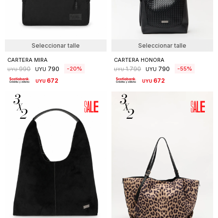
Seleccionar talle
Seleccionar talle
CARTERA MIRA
CARTERA HONORA
790
790
20
55
990
1.790
UYU
UYU
UYU
UYU
672
672
UYU
UYU