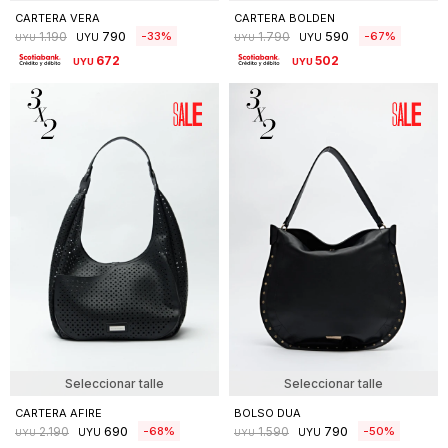
CARTERA VERA
CARTERA BOLDEN
790
590
33
67
1.190
1.790
UYU
UYU
UYU
UYU
672
502
UYU
UYU
Seleccionar talle
Seleccionar talle
CARTERA AFIRE
BOLSO DUA
690
790
68
50
2.190
1.590
UYU
UYU
UYU
UYU