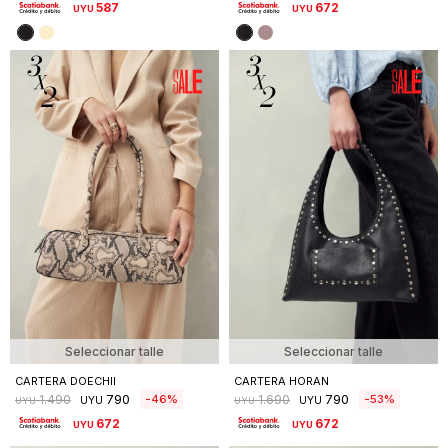
587
672
UYU
UYU
Seleccionar talle
Seleccionar talle
CARTERA DOECHII
CARTERA HORAN
790
790
46
53
1.490
1.690
UYU
UYU
UYU
UYU
672
672
UYU
UYU