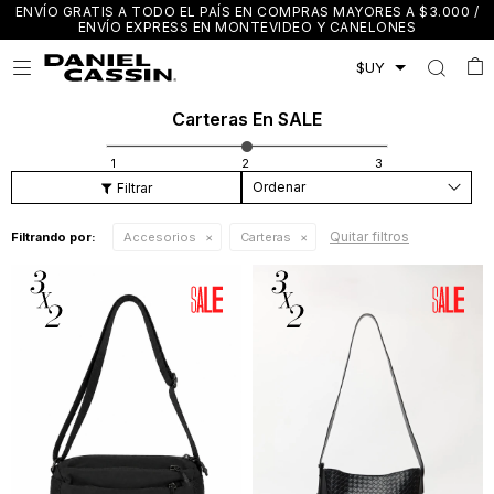
ENVÍO GRATIS A TODO EL PAÍS EN COMPRAS MAYORES A $3.000 /
ENVÍO EXPRESS EN MONTEVIDEO Y CANELONES

Carteras En SALE
Recomendados
Quitar filtros
Filtrando por:
Accesorios
Carteras