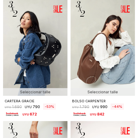
Seleccionar talle
Seleccionar talle
CARTERA GRACIE
BOLSO CARPENTER
790
990
53
44
1.690
1.790
UYU
UYU
UYU
UYU
672
842
UYU
UYU