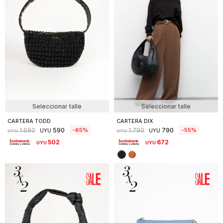
Seleccionar talle
Seleccionar talle
CARTERA TODD
CARTERA DIX
590
790
65
55
1.690
1.790
UYU
UYU
UYU
UYU
502
672
UYU
UYU