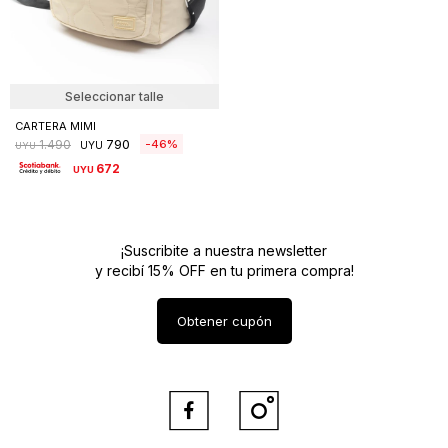
Seleccionar talle
CARTERA MIMI
790
46
1.490
UYU
UYU
672
UYU
¡Suscribite a nuestra newsletter
y recibí 15% OFF en tu primera compra!
Obtener cupón

