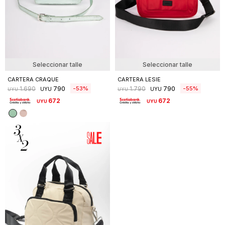
Seleccionar talle
Seleccionar talle
CARTERA CRAQUE
CARTERA LESIE
790
790
53
55
1.690
1.790
UYU
UYU
UYU
UYU
672
672
UYU
UYU