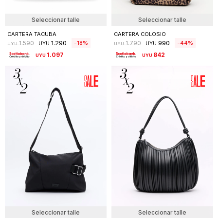
Seleccionar talle
Seleccionar talle
CARTERA TACUBA
CARTERA COLOSIO
1.290
990
18
44
1.590
1.790
UYU
UYU
UYU
UYU
1.097
842
UYU
UYU
Seleccionar talle
Seleccionar talle