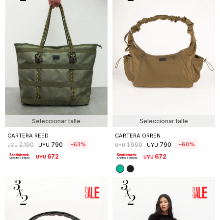
Seleccionar talle
Seleccionar talle
CARTERA REED
CARTERA ORREN
790
790
63
60
2.190
1.990
UYU
UYU
UYU
UYU
672
672
UYU
UYU