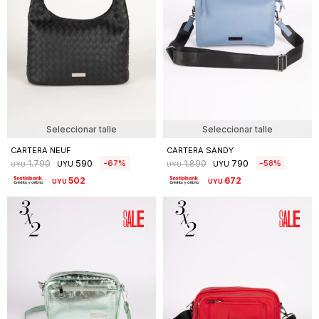
Seleccionar talle
Seleccionar talle
CARTERA NEUF
CARTERA SANDY
590
790
67
58
1.790
1.890
UYU
UYU
UYU
UYU
502
672
UYU
UYU