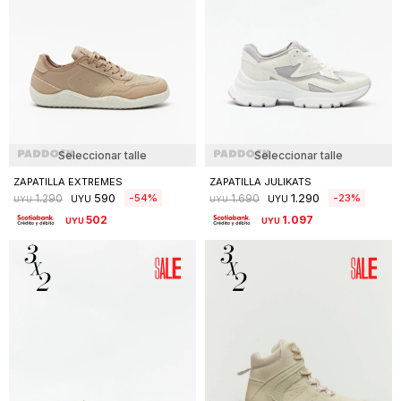
Seleccionar talle
Seleccionar talle
ZAPATILLA EXTREMES
ZAPATILLA JULIKATS
590
1.290
54
23
1.290
1.690
UYU
UYU
UYU
UYU
502
1.097
UYU
UYU