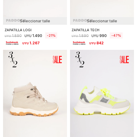
Seleccionar talle
Seleccionar talle
ZAPATILLA LOGI
ZAPATILLA TECH
1.490
990
21
47
1.890
1.890
UYU
UYU
UYU
UYU
1.267
842
UYU
UYU