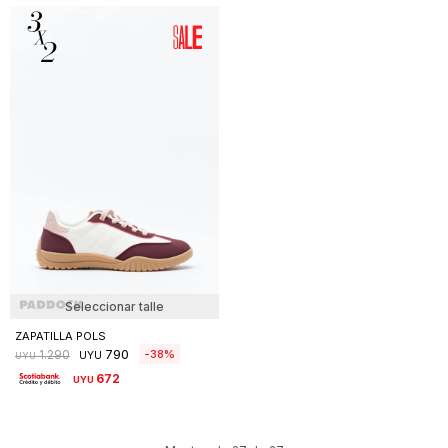
Seleccionar talle
ZAPATILLA POLS
790
38
1.290
UYU
UYU
672
UYU