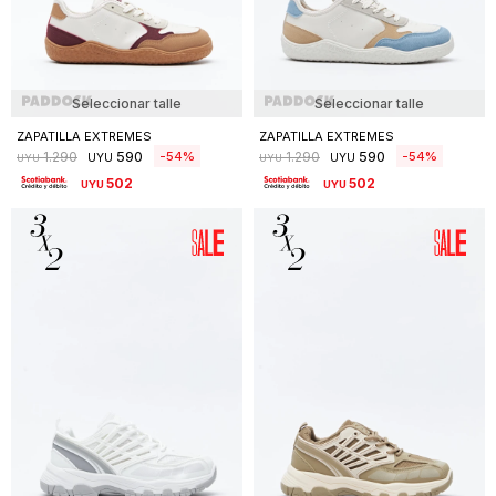
Seleccionar talle
Seleccionar talle
ZAPATILLA EXTREMES
ZAPATILLA EXTREMES
590
590
54
54
1.290
1.290
UYU
UYU
UYU
UYU
502
502
UYU
UYU