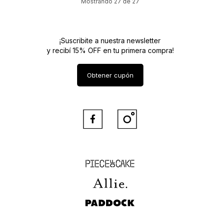
Mostrando
27
de
27
¡Suscribite a nuestra newsletter
y recibí 15% OFF en tu primera compra!
Obtener cupón


Piece of Cake
Allie
Paddock