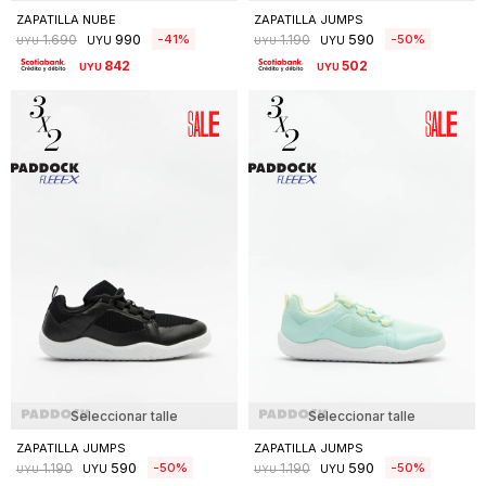
ZAPATILLA NUBE
ZAPATILLA JUMPS
990
590
41
50
1.690
1.190
UYU
UYU
UYU
UYU
842
502
UYU
UYU
Seleccionar talle
Seleccionar talle
ZAPATILLA JUMPS
ZAPATILLA JUMPS
590
590
50
50
1.190
1.190
UYU
UYU
UYU
UYU