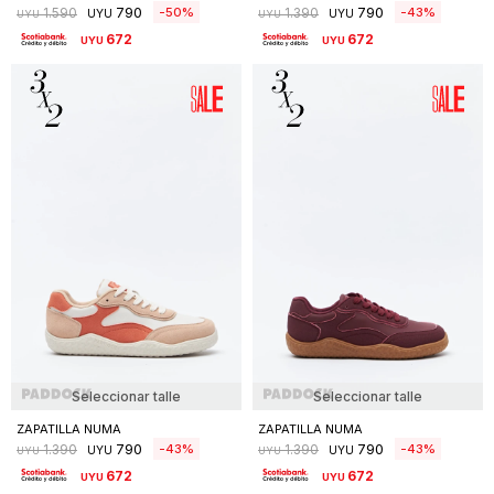
790
790
50
43
1.590
1.390
UYU
UYU
UYU
UYU
672
672
UYU
UYU
Seleccionar talle
Seleccionar talle
ZAPATILLA NUMA
ZAPATILLA NUMA
790
790
43
43
1.390
1.390
UYU
UYU
UYU
UYU
672
672
UYU
UYU