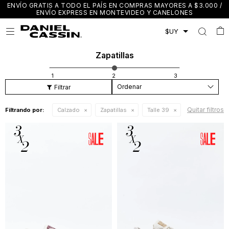
ENVÍO GRATIS A TODO EL PAÍS EN COMPRAS MAYORES A $3.000 /
ENVÍO EXPRESS EN MONTEVIDEO Y CANELONES

Zapatillas
Recomendados
Quitar filtros
Filtrando por:
Calzado
Zapatillas
Talle 39