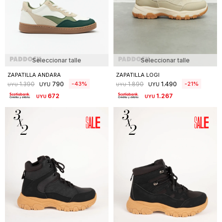
Seleccionar talle
Seleccionar talle
ZAPATILLA ANDARA
ZAPATILLA LOGI
790
1.490
43
21
1.390
1.890
UYU
UYU
UYU
UYU
672
1.267
UYU
UYU