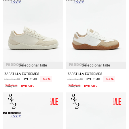
Seleccionar talle
Seleccionar talle
ZAPATILLA EXTREMES
ZAPATILLA EXTREMES
590
590
54
54
1.290
1.290
UYU
UYU
UYU
UYU
502
502
UYU
UYU