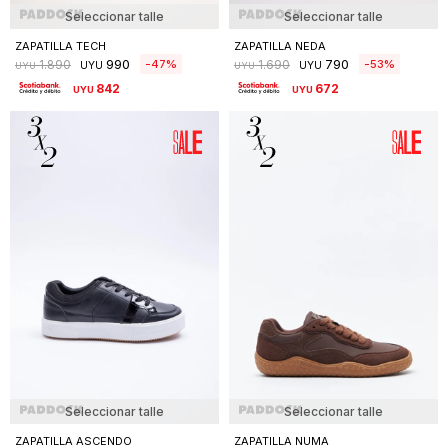
Seleccionar talle
Seleccionar talle
ZAPATILLA TECH
ZAPATILLA NEDA
990
790
47
53
1.890
1.690
UYU
UYU
UYU
UYU
842
672
UYU
UYU
Seleccionar talle
Seleccionar talle
ZAPATILLA ASCENDO
ZAPATILLA NUMA