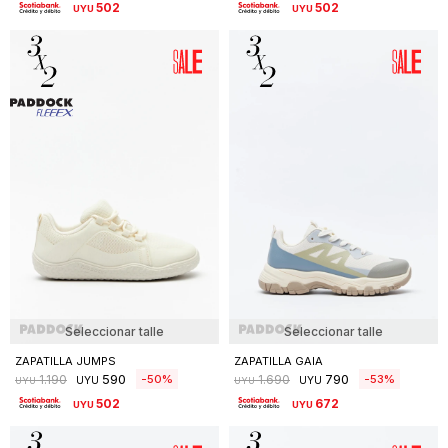
502
502
UYU
UYU
Seleccionar talle
Seleccionar talle
ZAPATILLA JUMPS
ZAPATILLA GAIA
590
790
50
53
1.190
1.690
UYU
UYU
UYU
UYU
502
672
UYU
UYU