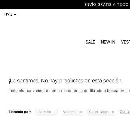
ENVÍO GRATIS A TODO 
SALE
NEW IN
VES
¡Lo sentimos! No hay productos en esta sección.
Inténtalo nuevamente con otros criterios de filtrado o busca en o
Quitar
Filtrando por:
Calzado
Balerinas
Color:
Negro