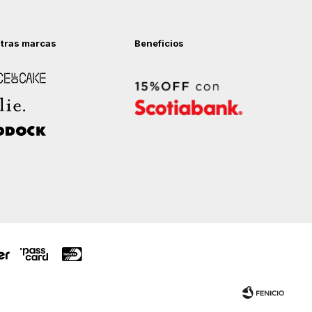
tras marcas
Beneficios
 of Cake
ock