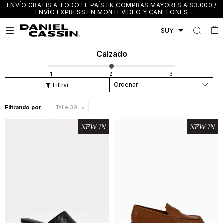
ENVÍO GRATIS A TODO EL PAÍS EN COMPRAS MAYORES A $3.000 /
ENVÍO EXPRESS EN MONTEVIDEO Y CANELONES

Calzado
Recomendados
Filtrando por:
Talle 39