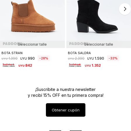
Seleccionar talle
Seleccionar talle
BOTA STRAN
BOTA SALDRA
990
1.590
28
33
1.390
2.390
UYU
UYU
UYU
UYU
842
1.352
UYU
UYU
¡Suscribite a nuestra newsletter
y recibí 15% OFF en tu primera compra!
Obtener cupón