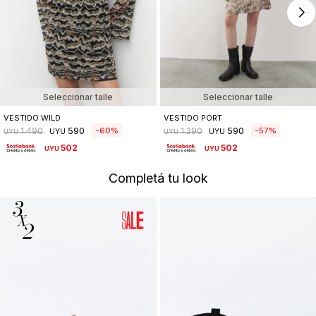
Seleccionar talle
Seleccionar talle
VESTIDO WILD
VESTIDO PORT
590
590
60
57
1.490
1.390
UYU
UYU
UYU
UYU
502
502
UYU
UYU
Completá tu look