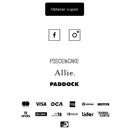
Obtener cupón


Piece of Cake
Allie
Paddock