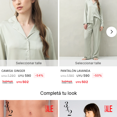
Seleccionar talle
Seleccionar talle
CAMISA GINGER
PANTALÓN LAVANDA
590
590
54
50
1.290
1.190
UYU
UYU
UYU
UYU
502
502
UYU
UYU
Completá tu look