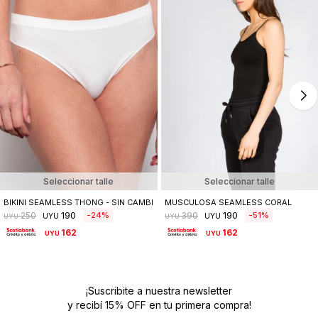
Seleccionar talle
Seleccionar talle
BIKINI SEAMLESS THONG - SIN CAMBIO
MUSCULOSA SEAMLESS CORAL
190
190
24
51
250
390
UYU
UYU
UYU
UYU
162
162
UYU
UYU
¡Suscribite a nuestra newsletter
y recibí 15% OFF en tu primera compra!