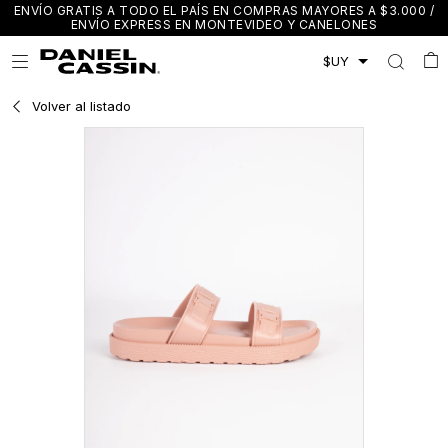
ENVÍO GRATIS A TODO EL PAÍS EN COMPRAS MAYORES A $3.000 /
ENVÍO EXPRESS EN MONTEVIDEO Y CANELONES

Volver al listado