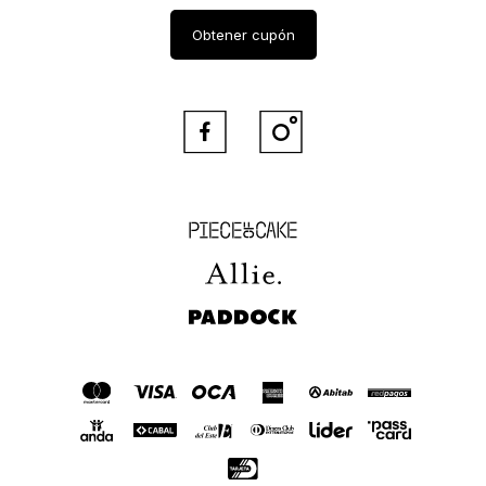
Obtener cupón


Piece of Cake
Allie
Paddock