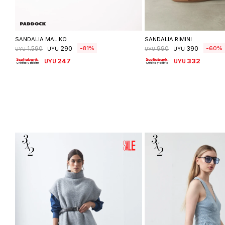
Seleccionar talle
Seleccionar ta
SANDALIA MALIKO
SANDALIA RIMINI
290
390
81
60
1.590
990
UYU
UYU
UYU
UYU
247
332
UYU
UYU