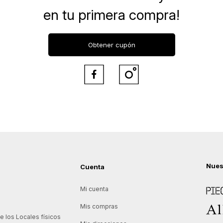
en tu primera compra!
Obtener cupón


Nues
Cuenta
Piece
Mi cuenta
Allie
Mis compras
 los Locales físicos