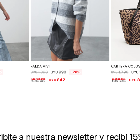
lle
Seleccionar talle
Se
FALDA VIVI
CARTERA COLO
990
28
1.390
1.790
UYU
UYU
UYU
UYU
842
UYU
UYU
ibite a nuestra newsletter
y recibí 1