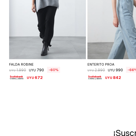
Seleccionar talle
Seleccionar ta
FALDA ROBINE
ENTERITO PROA
790
990
60
66
1.990
2.990
UYU
UYU
UYU
UYU
672
842
UYU
UYU
¡Suscr