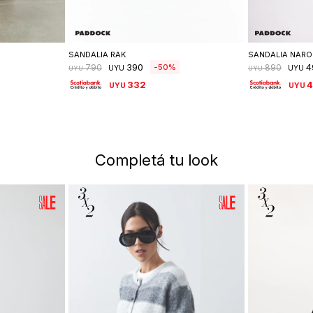
lle
Seleccionar talle
Se
SANDALIA RAK
SANDALIA NARO
390
4
50
790
890
UYU
UYU
UYU
UYU
332
4
UYU
UYU
Completá tu look