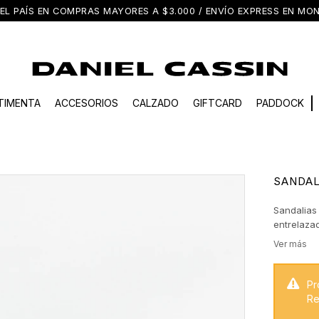
EL PAÍS EN COMPRAS MAYORES A $3.000 / ENVÍO EXPRESS EN M
TIMENTA
ACCESORIOS
CALZADO
GIFTCARD
PADDOCK
SANDAL
Sandalias 
entrelaza
Pr
Re