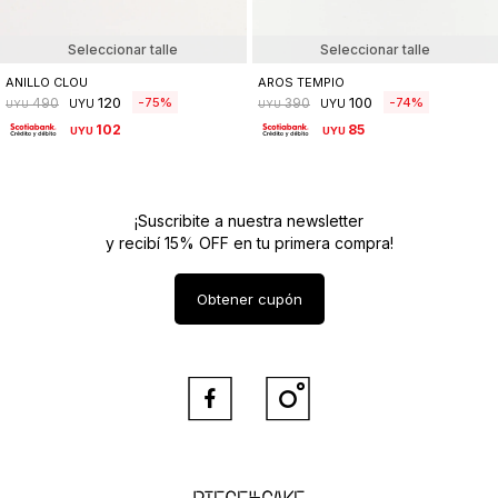
Seleccionar talle
Seleccionar talle
ANILLO CLOU
AROS TEMPIO
120
100
75
74
490
390
UYU
UYU
UYU
UYU
102
85
UYU
UYU
¡Suscribite a nuestra newsletter
y recibí 15% OFF en tu primera compra!
Obtener cupón


Piece of Cake