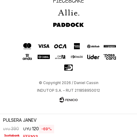
Allie
Paddock
© Copyright 2026 / Daniel Cassin
INDUTOP S.A. – RUT 211858950012
PULSERA JANEV
120
390
UYU
69
UYU
102
UYU