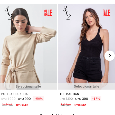
Seleccionar talle
Seleccionar talle
POLERA CORNELIA
TOP BASTIAN
990
390
50
67
1.990
1.190
UYU
UYU
UYU
UYU
842
332
UYU
UYU