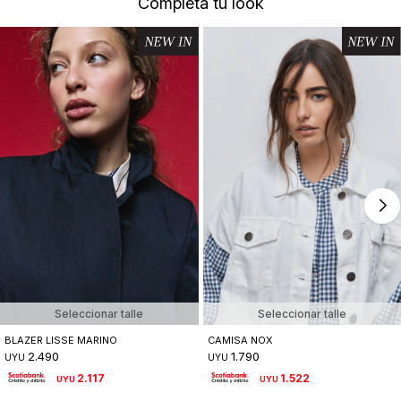
Completá tu look
Seleccionar talle
Seleccionar talle
BLAZER LISSE MARINO
CAMISA NOX
2.490
1.790
UYU
UYU
2.117
1.522
UYU
UYU