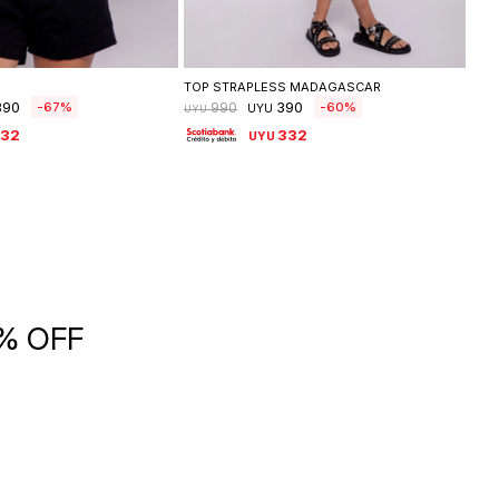
leccionar talle
Seleccionar talle
TOP STRAPLESS MADAGASCAR
BOT
390
390
67
60
990
UYU
UYU
UYU
332
332
UYU
5% OFF