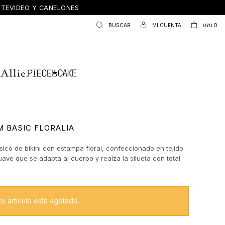
ONTEVIDEO Y CANELONES
0
UYU
 BASIC FLORALIA
sico de bikini con estampa floral, confeccionado en tejido
uave que se adapta al cuerpo y realza la silueta con total
 Su diseño clásico y versátil lo convierte en un esencial
ías de playa, ideal para combinar con el top a juego o
 otras piezas de la colección.
te artículo está agotado.