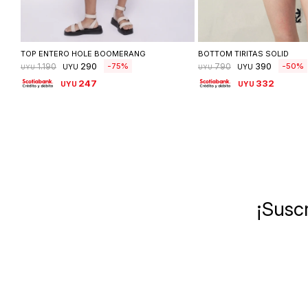
Seleccionar talle
Seleccionar ta
TOP ENTERO HOLE BOOMERANG
BOTTOM TIRITAS SOLID
290
390
75
50
1.190
790
UYU
UYU
UYU
UYU
247
332
UYU
UYU
¡Suscr