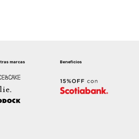
tras marcas
Beneficios
 of Cake
ock