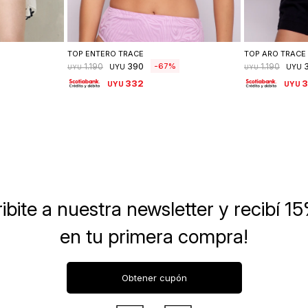
lle
Seleccionar talle
Se
TOP ENTERO TRACE
TOP ARO TRACE
390
67
1.190
1.190
UYU
UYU
UYU
UYU
332
UYU
UYU
ibite a nuestra newsletter
y recibí 1
en tu primera compra!
Obtener cupón