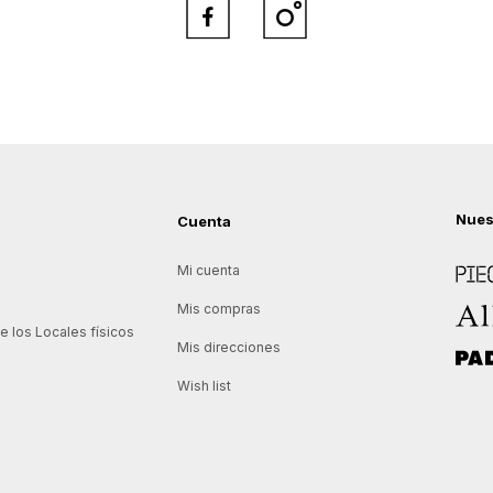


Nues
Cuenta
Piece
Mi cuenta
Allie
Mis compras
 los Locales físicos
Mis direcciones
Padd
Wish list