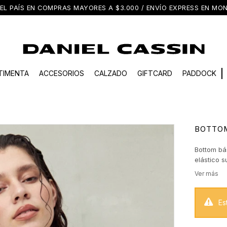
EL PAÍS EN COMPRAS MAYORES A $3.000 / ENVÍO EXPRESS EN M
TIMENTA
ACCESORIOS
CALZADO
GIFTCARD
PADDOCK
BOTTOM
Bottom bá
elástico s
comodidad.
para los d
mixear con
Es