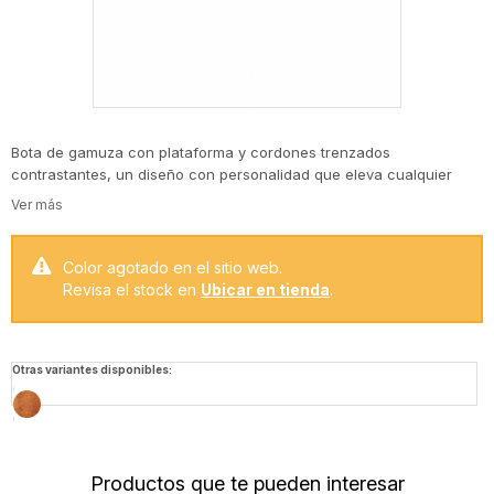
Bota de gamuza con plataforma y cordones trenzados
contrastantes, un diseño con personalidad que eleva cualquier
look invernal. Su silueta chunky y los detalles metálicos le aportan
un aire trendy y urbano, ideal para combinar con denim, tejidos
oversized o prendas sastreras relajadas.
Composición: capellada de gamuza sintética y suela de goma.
Color agotado en el sitio web.
Revisa el stock en
Ubicar en tienda
.
Otras variantes disponibles:
Productos que te pueden interesar