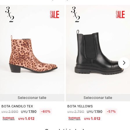
Seleccionar talle
Seleccionar talle
BOTA CANDILO TEX
BOTA YELLOWS
1.190
1.190
60
57
2.990
2.790
UYU
UYU
UYU
UYU
1.012
1.012
UYU
UYU