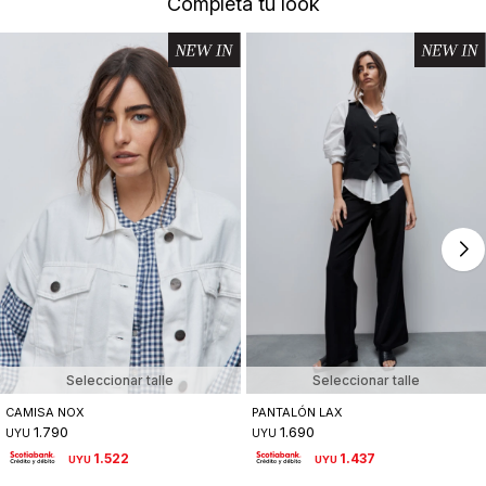
Completá tu look
Seleccionar talle
Seleccionar talle
CAMISA NOX
PANTALÓN LAX
1.790
1.690
UYU
UYU
1.522
1.437
UYU
UYU