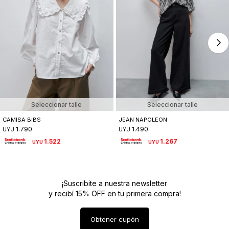
Seleccionar talle
Seleccionar talle
CAMISA BIBS
JEAN NAPOLEON
1.790
1.490
UYU
UYU
1.522
1.267
UYU
UYU
¡Suscribite a nuestra newsletter
y recibí 15% OFF en tu primera compra!
Obtener cupón