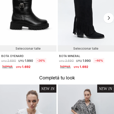
Seleccionar talle
Seleccionar talle
BOTA OYENARD
BOTA MINERAL
1.990
1.990
26
46
2.690
3.690
UYU
UYU
UYU
UYU
1.692
1.692
UYU
UYU
Completá tu look