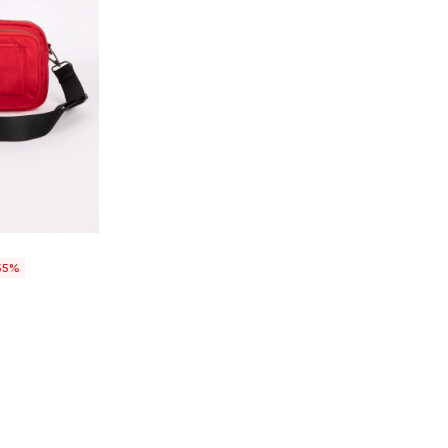
talle
55