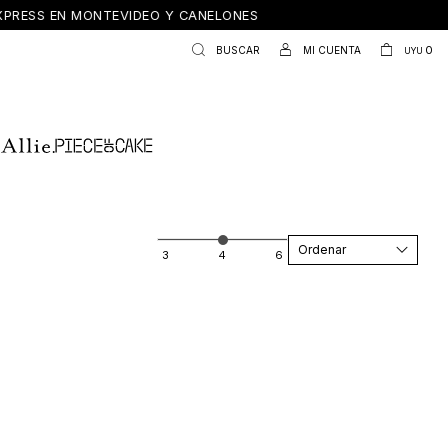
ONTEVIDEO Y CANELONES
0
UYU
Recomendados