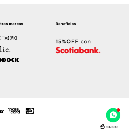
tras marcas
Beneficios
 of Cake
ock