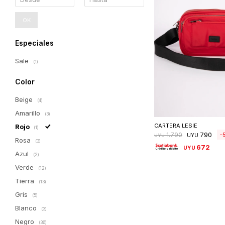
OK
Especiales
Sale
(1)
Color
Beige
(4)
Seleccionar 
Amarillo
(3)
CARTERA LESIE
Rojo
(1)
790
1.790
UYU
UYU
Rosa
(3)
672
UYU
Azul
(2)
Verde
(12)
Tierra
(13)
Gris
(5)
Blanco
(3)
Negro
(36)