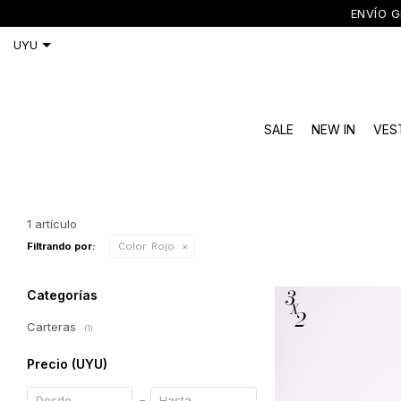
ENVÍO GRATIS A TODO 
SALE
NEW IN
VES
1 artículo
Filtrando por:
Color:
Rojo
Categorías
Carteras
(1)
Precio
(UYU)