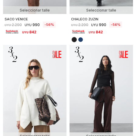
Seleccionar talle
Seleccionar talle
SACO VENICE
CHALECO ZUZIN
990
990
56
56
2.290
2.290
UYU
UYU
UYU
UYU
842
842
UYU
UYU