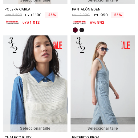
Seleccionar talle
Seleccionar talle
POLERA CARLA
PANTALÓN EDEN
1.190
990
48
58
2.290
2.390
UYU
UYU
UYU
UYU
1.012
842
UYU
UYU
Seleccionar talle
Seleccionar talle
CHALECO RUBY
ENTERITO PROA