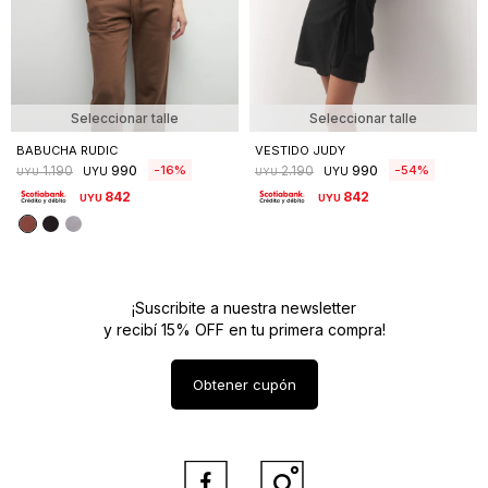
Seleccionar talle
Seleccionar talle
BABUCHA RUDIC
VESTIDO JUDY
990
990
16
54
1.190
2.190
UYU
UYU
UYU
UYU
842
842
UYU
UYU
¡Suscribite a nuestra newsletter
y recibí 15% OFF en tu primera compra!
Obtener cupón

