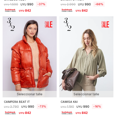
990
990
37
66
1.590
2.990
UYU
UYU
UYU
UYU
842
842
UYU
UYU
Seleccionar talle
Seleccionar talle
CAMPERA BEAT IT
CAMISA KAI
990
990
73
16
3.790
1.190
UYU
UYU
UYU
UYU
842
842
UYU
UYU