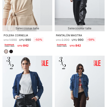
Seleccionar talle
Seleccionar talle
POLERA CORNELIA
PANTALÓN MASTRA
990
990
50
58
1.990
2.390
UYU
UYU
UYU
UYU
842
842
UYU
UYU