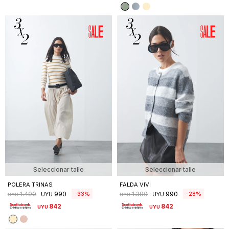
Seleccionar talle
Seleccionar talle
POLERA TRINAS
FALDA VIVI
990
990
33
28
1.490
1.390
UYU
UYU
UYU
UYU
842
842
UYU
UYU