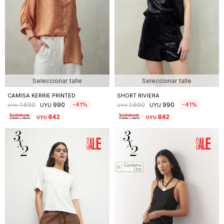
Seleccionar talle
Seleccionar talle
CAMISA KERRIE PRINTED
SHORT RIVIERA
990
990
41
41
1.690
1.690
UYU
UYU
UYU
UYU
842
842
UYU
UYU