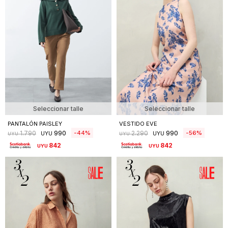
Seleccionar talle
Seleccionar talle
PANTALÓN PAISLEY
VESTIDO EVE
990
990
44
56
1.790
2.290
UYU
UYU
UYU
UYU
842
842
UYU
UYU