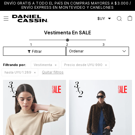
ENVÍO GRATIS A TODO EL PAÍS EN COMPRAS MAYORES A $3.000 /
ENVÍO EXPRESS EN MONTEVIDEO Y CANELONES

Vestimenta En SALE
Recomendados
Filtrando por:
Vestimenta
Precio desde UYU 990
Quitar filtros
hasta UYU 1.289