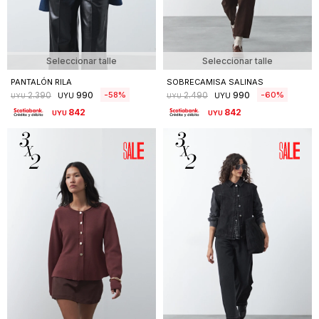
Seleccionar talle
Seleccionar talle
PANTALÓN RILA
SOBRECAMISA SALINAS
990
990
58
60
2.390
2.490
UYU
UYU
UYU
UYU
842
842
UYU
UYU