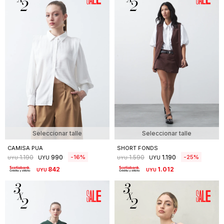
Seleccionar talle
Seleccionar talle
CAMISA PUA
SHORT FONDS
990
1.190
16
25
1.190
1.590
UYU
UYU
UYU
UYU
842
1.012
UYU
UYU