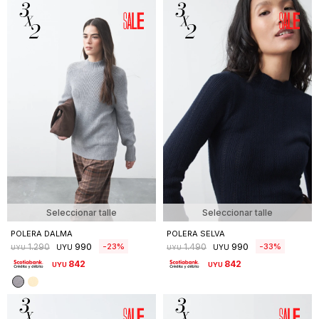
Seleccionar talle
Seleccionar talle
POLERA DALMA
POLERA SELVA
990
990
23
33
1.290
1.490
UYU
UYU
UYU
UYU
842
842
UYU
UYU