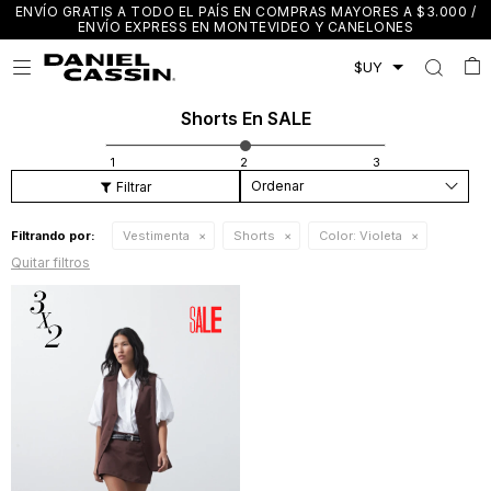
ENVÍO GRATIS A TODO EL PAÍS EN COMPRAS MAYORES A $3.000 /
ENVÍO EXPRESS EN MONTEVIDEO Y CANELONES

Shorts En SALE
Recomendados
Filtrando por:
Vestimenta
Shorts
Color:
Violeta
Quitar filtros