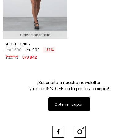
Seleccionar talle
SHORT FONDS
990
37
1.590
UYU
UYU
842
UYU
¡Suscribite a nuestra newsletter
y recibí 15% OFF en tu primera compra!
Obtener cupón

