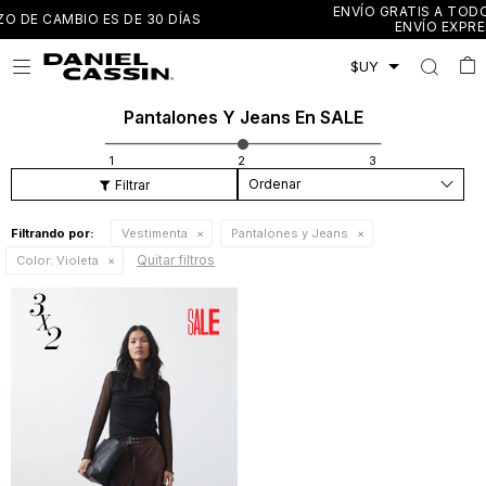
ENVÍO GRATIS A TODO EL PAÍS EN COMPRAS MAYORES A 
ENVÍO EXPRESS EN MONTEVIDEO Y CANELONES

Pantalones Y Jeans En SALE
Recomendados
Filtrando por:
Vestimenta
Pantalones y Jeans
Quitar filtros
Color:
Violeta