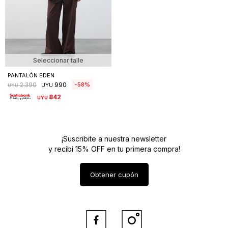
Seleccionar talle
PANTALÓN EDEN
990
58
2.390
UYU
UYU
842
UYU
¡Suscribite a nuestra newsletter
y recibí 15% OFF en tu primera compra!
Obtener cupón

