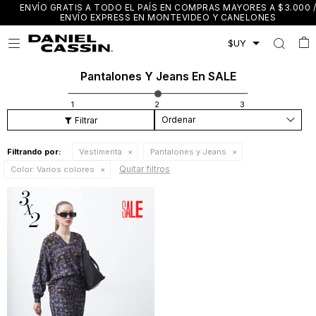
ENVÍO GRATIS A TODO EL PAÍS EN COMPRAS MAYORES A $3.000 /
ENVÍO EXPRESS EN MONTEVIDEO Y CANELONES

Pantalones Y Jeans En SALE
Recomendados
Filtrando por:
Vestimenta
Pantalones y Jeans
Quitar filtros
Color:
Varios colores