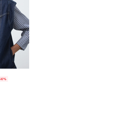
talle
56