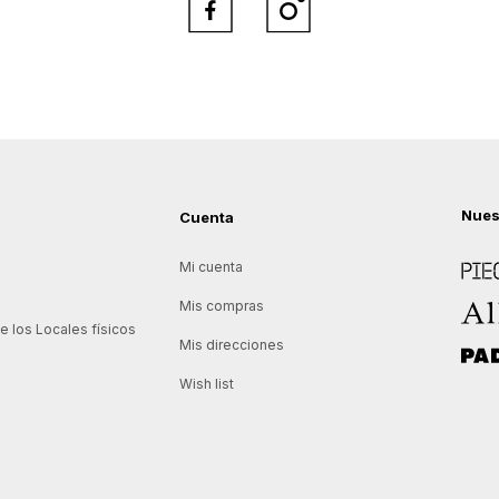


Nues
Cuenta
Piece
Mi cuenta
Allie
Mis compras
 los Locales físicos
Mis direcciones
Padd
Wish list