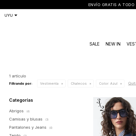
ENVÍO GRATIS A TODO 
SALE
NEW IN
VES
1 artículo
Quita
Filtrando por:
Vestimenta
Chalecos
Color:
Azul
Categorías
Abrigos
(4)
Camisas y blusas
(3)
Pantalones y Jeans
(4)
Tejido
(2)