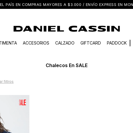
EL PAÍS EN COMPRAS MAYORES A $3.000 / ENVÍO EXPRESS EN M
TIMENTA
ACCESORIOS
CALZADO
GIFTCARD
PADDOCK
Chalecos En SALE
r filtros