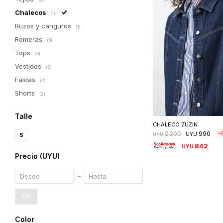
Chalecos
(1)
Buzos y canguros
(1)
Remeras
(5)
Tops
(3)
Vestidos
(2)
Faldas
(2)
Shorts
(2)
Seleccionar 
Talle
CHALECO ZUZIN
990
2.290
UYU
UYU
S
842
UYU
Precio
(UYU)
OK
Color