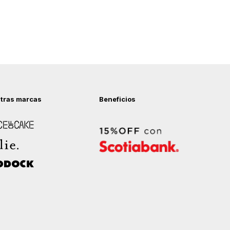
tras marcas
Beneficios
 of Cake
ock