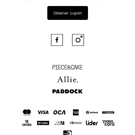
Obtener cupón


Piece of Cake
Allie
Paddock