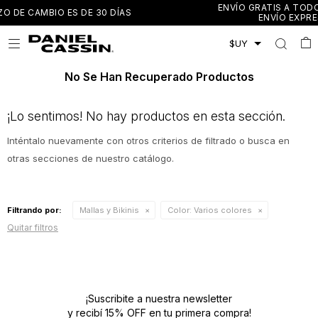
ENVÍO GRATIS A TODO EL PAÍS EN COMPRAS MAYO
AS
ENVÍO EXPRESS EN MONTEVIDEO Y CAN

No Se Han Recuperado Productos
¡Lo sentimos! No hay productos en esta sección.
Inténtalo nuevamente con otros criterios de filtrado o busca en
otras secciones de nuestro catálogo.
Filtrando por:
Mallas y Bikinis
Color:
Varios colores
Quitar filtros
¡Suscribite a nuestra newsletter
y recibí 15% OFF en tu primera compra!