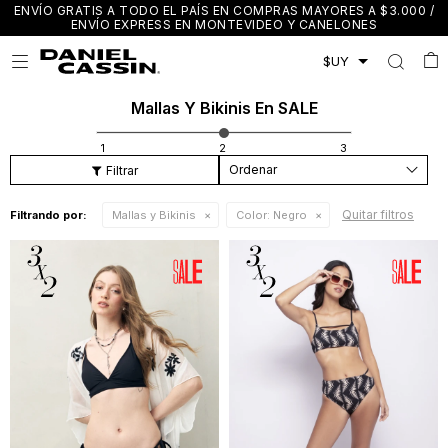
ENVÍO GRATIS A TODO EL PAÍS EN COMPRAS MAYORES A $3.000 /
ENVÍO EXPRESS EN MONTEVIDEO Y CANELONES

Mallas Y Bikinis En SALE
Recomendados
Quitar filtros
Filtrando por:
Mallas y Bikinis
Color:
Negro