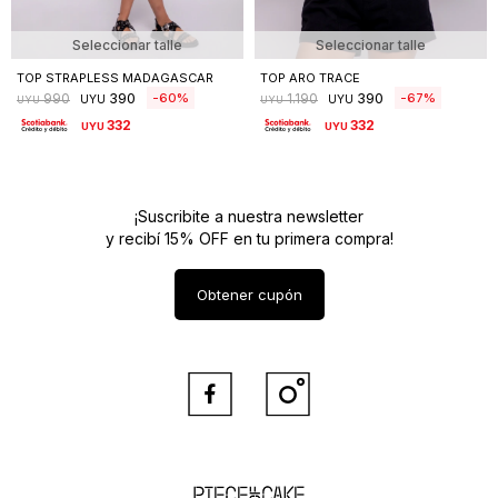
Seleccionar talle
Seleccionar talle
TOP STRAPLESS MADAGASCAR
TOP ARO TRACE
390
390
60
67
990
1.190
UYU
UYU
UYU
UYU
332
332
UYU
UYU
¡Suscribite a nuestra newsletter
y recibí 15% OFF en tu primera compra!
Obtener cupón


Piece of Cake