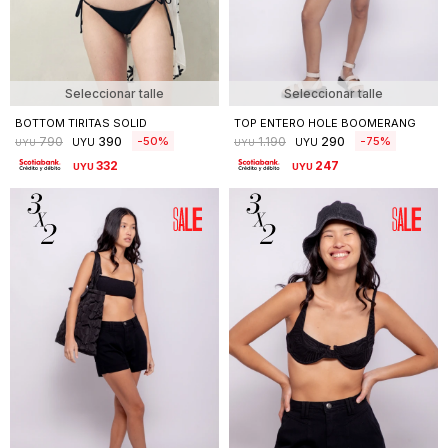
Seleccionar talle
Seleccionar talle
BOTTOM TIRITAS SOLID
TOP ENTERO HOLE BOOMERANG
390
290
50
75
790
1.190
UYU
UYU
UYU
UYU
332
247
UYU
UYU