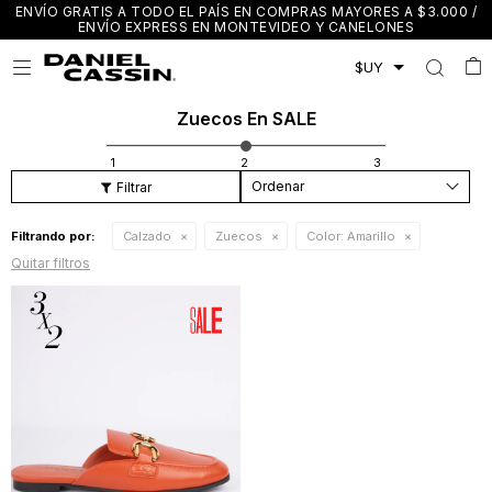
ENVÍO GRATIS A TODO EL PAÍS EN COMPRAS MAYORES A $3.000 /
ENVÍO EXPRESS EN MONTEVIDEO Y CANELONES

Zuecos En SALE
Recomendados
Filtrando por:
Calzado
Zuecos
Color:
Amarillo
Quitar filtros