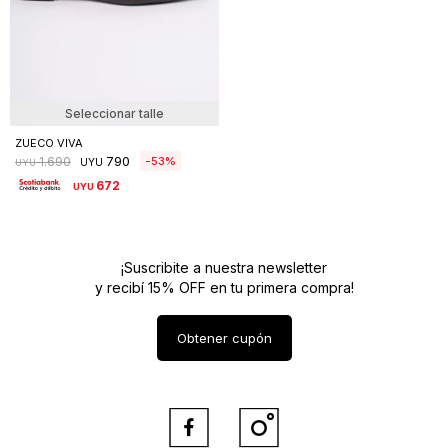
Seleccionar talle
ZUECO VIVA
790
53
1.690
UYU
UYU
672
UYU
¡Suscribite a nuestra newsletter
y recibí 15% OFF en tu primera compra!
Obtener cupón

