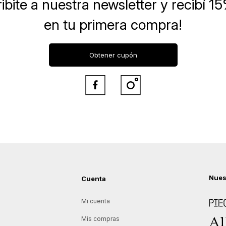
ibite a nuestra newsletter
y recibí 1
en tu primera compra!
Obtener cupón


Nues
Cuenta
Piece
Mi cuenta
Allie
Mis compras