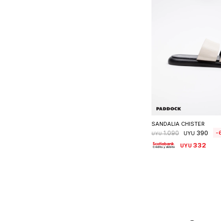
Seleccionar 
SANDALIA CHISTER
390
1.090
UYU
UYU
332
UYU