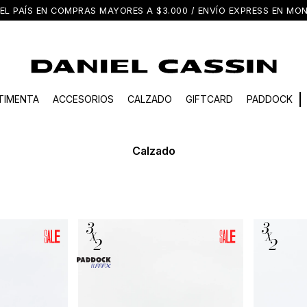
EL PAÍS EN COMPRAS MAYORES A $3.000 / ENVÍO EXPRESS EN M
TIMENTA
ACCESORIOS
CALZADO
GIFTCARD
PADDOCK
Calzado