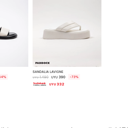
talle
Seleccionar talle
SANDALIA LAVIGNE
390
64
73
1.490
UYU
UYU
332
UYU