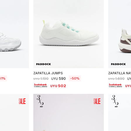
talle
Seleccionar talle
S
ZAPATILLA JUMPS
ZAPATILLA NA
590
41
50
1.190
1.690
UYU
U
UYU
UYU
502
UYU
UY