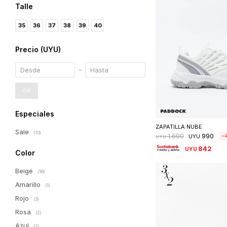
Talle
35
36
37
38
39
40
Precio
(UYU)
OK
Seleccionar 
Especiales
ZAPATILLA NUBE
Sale
(10)
990
1.690
UYU
UYU
842
UYU
Color
Beige
(16)
Amarillo
(1)
Rojo
(3)
Rosa
(2)
Azul
(2)