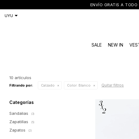
ENVÍO GRATIS A TODO 
SALE
NEW IN
VES
10 artículos
Quitar filtros
Filtrando por:
Calzado
Color:
Blanco
Categorías
Sandalias
(3)
Zapatillas
(5)
Zapatos
(2)