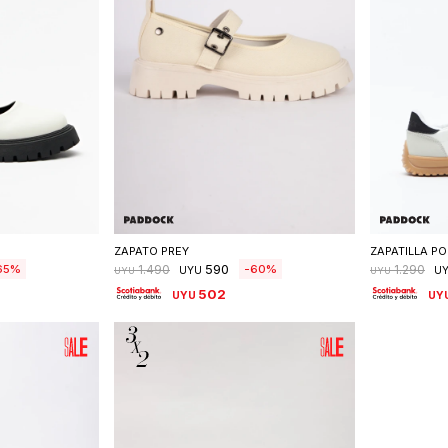
talle
Seleccionar talle
S
ZAPATO PREY
ZAPATILLA PO
590
65
60
1.490
1.290
UYU
U
UYU
UYU
502
UYU
UY