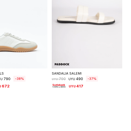
eleccionar talle
Seleccionar talle
LS
SANDALIA SALEMI
790
490
38
37
790
YU
UYU
UYU
672
417
U
UYU