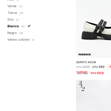
Verde
(12)
Tierra
(25)
Gris
(2)
Blanco
(10)
Negro
(39)
Varios colores
(2)
Seleccionar 
ZAPATO ASON
590
1.690
UYU
UYU
502
UYU