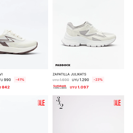
eleccionar talle
Seleccionar talle
VI
ZAPATILLA JULIKATS
990
1.290
41
23
1.690
YU
UYU
UYU
842
1.097
U
UYU