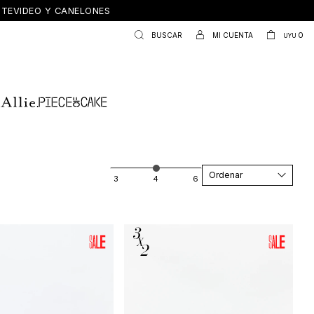
ONTEVIDEO Y CANELONES
0
UYU
Recomendados