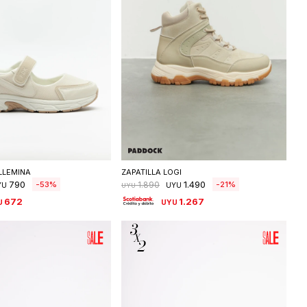
eleccionar talle
Seleccionar talle
LLEMINA
ZAPATILLA LOGI
790
1.490
53
21
1.890
YU
UYU
UYU
672
1.267
U
UYU