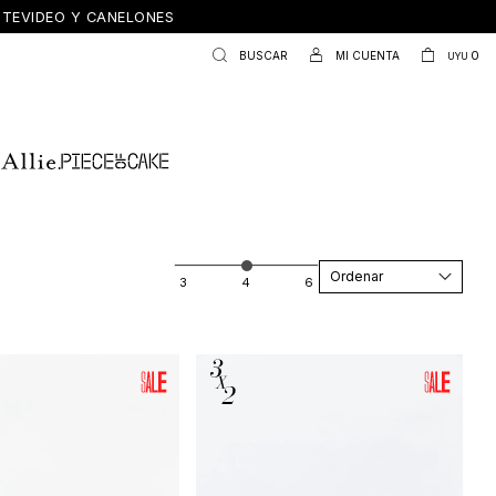
ONTEVIDEO Y CANELONES
0
UYU
Recomendados