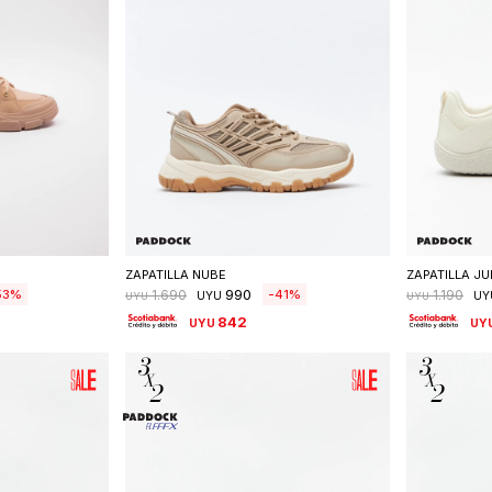
talle
Seleccionar talle
S
ZAPATILLA NUBE
ZAPATILLA J
990
53
41
1.690
1.190
UYU
UY
UYU
UYU
842
UYU
UY