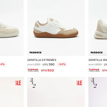
talle
Seleccionar talle
S
ZAPATILLA EXTREMES
ZAPATILLA WI
590
54
54
1.290
1.690
UYU
U
UYU
UYU
502
UYU
UY