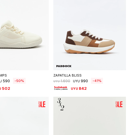
eleccionar talle
Seleccionar talle
UMPS
ZAPATILLA BLISS
590
990
50
41
1.690
U
UYU
UYU
502
842
U
UYU