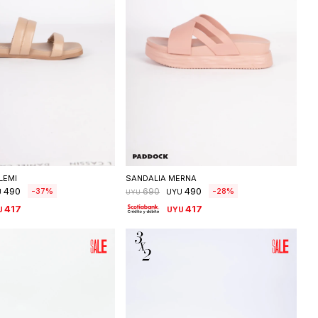
eleccionar talle
Seleccionar talle
LEMI
SANDALIA MERNA
490
490
37
28
690
U
UYU
UYU
417
417
U
UYU