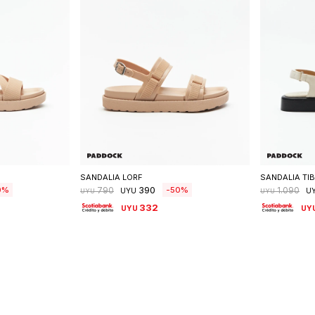
talle
Seleccionar talle
S
SANDALIA LORF
SANDALIA TIB
390
0
50
790
1.090
UYU
U
UYU
UYU
332
UYU
UY