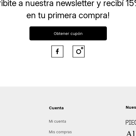
ibite a nuestra newsletter
y recibí 1
en tu primera compra!
Obtener cupón


Nues
Cuenta
Piece
Mi cuenta
Allie
Mis compras