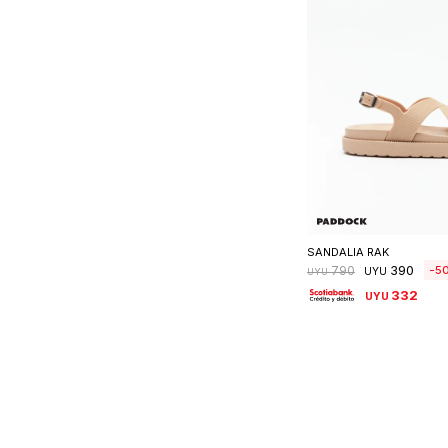
Seleccionar 
SANDALIA RAK
390
5
790
UYU
UYU
332
UYU