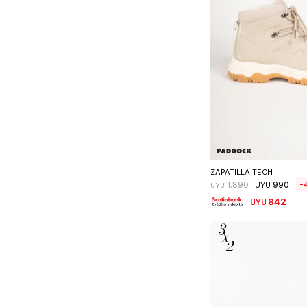
Seleccionar 
ZAPATILLA TECH
990
1.890
UYU
UYU
842
UYU