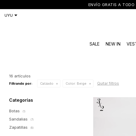
ENVÍO GRATIS A TODO 
SALE
NEW IN
VES
16 artículos
Quitar filtros
Filtrando por:
Calzado
Color:
Beige
Categorías
Botas
(1)
Sandalias
(7)
Zapatillas
(8)