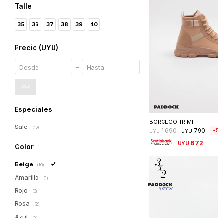
Talle
35
36
37
38
39
40
Precio
(UYU)
OK
Seleccionar 
Especiales
BORCEGO TRIMI
Sale
(16)
790
1.690
UYU
UYU
672
UYU
Color
Beige
(16)
Amarillo
(1)
Rojo
(3)
Rosa
(2)
Azul
(2)