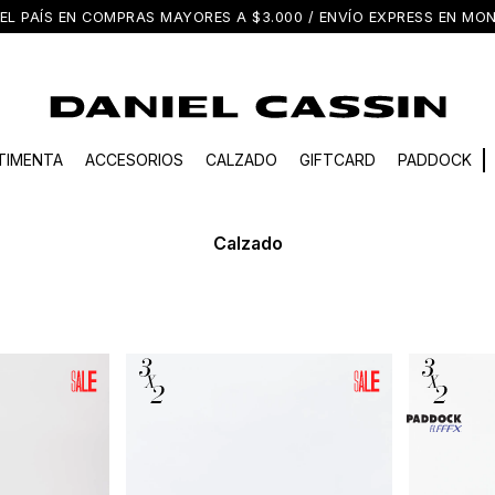
EL PAÍS EN COMPRAS MAYORES A $3.000 / ENVÍO EXPRESS EN M
TIMENTA
ACCESORIOS
CALZADO
GIFTCARD
PADDOCK
Calzado