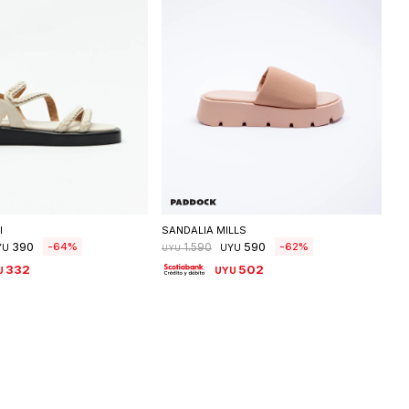
eleccionar talle
Seleccionar talle
I
SANDALIA MILLS
390
590
64
62
1.590
YU
UYU
UYU
332
502
U
UYU