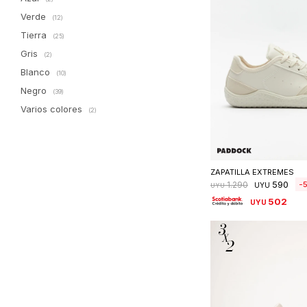
Verde
(12)
Tierra
(25)
Gris
(2)
Blanco
(10)
Negro
(39)
Varios colores
(2)
Seleccionar 
ZAPATILLA EXTREMES
590
1.290
UYU
UYU
502
UYU