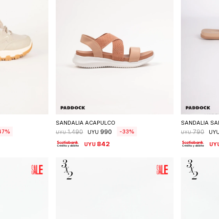
talle
Seleccionar talle
S
SANDALIA ACAPULCO
SANDALIA SA
990
47
33
1.490
790
UYU
UY
UYU
UYU
842
UYU
UY