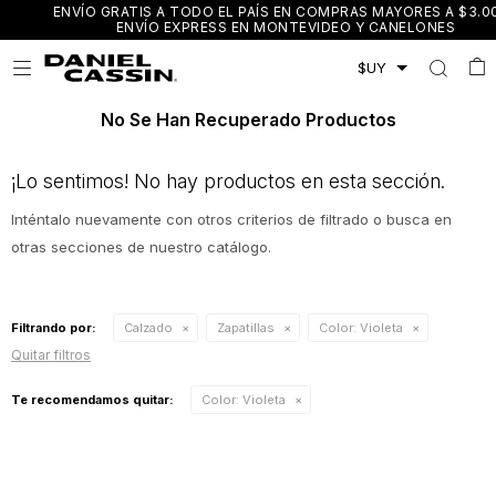
ENVÍO GRATIS A TODO EL PAÍS EN COMPRAS MAYORES A $3.000 /
ENVÍO EXPRESS EN MONTEVIDEO Y CANELONES

No Se Han Recuperado Productos
¡Lo sentimos! No hay productos en esta sección.
Inténtalo nuevamente con otros criterios de filtrado o busca en
otras secciones de nuestro catálogo.
Filtrando por:
Calzado
Zapatillas
Color:
Violeta
Quitar filtros
Te recomendamos quitar:
Color:
Violeta