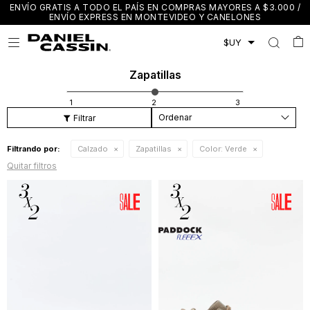
ENVÍO GRATIS A TODO EL PAÍS EN COMPRAS MAYORES A $3.000 /
ENVÍO EXPRESS EN MONTEVIDEO Y CANELONES

Zapatillas
Recomendados
Filtrando por:
Calzado
Zapatillas
Color:
Verde
Quitar filtros