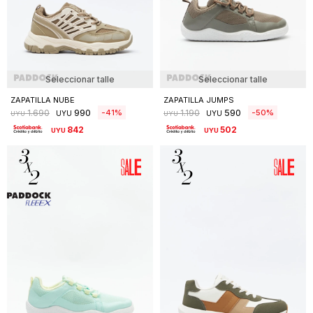
Seleccionar talle
Seleccionar talle
ZAPATILLA NUBE
ZAPATILLA JUMPS
990
590
41
50
1.690
1.190
UYU
UYU
UYU
UYU
842
502
UYU
UYU