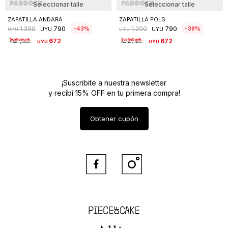
Seleccionar talle
Seleccionar talle
ZAPATILLA ANDARA
ZAPATILLA POLS
790
790
43
38
1.390
1.290
UYU
UYU
UYU
UYU
672
672
UYU
UYU
¡Suscribite a nuestra newsletter
y recibí 15% OFF en tu primera compra!
Obtener cupón


Piece of Cake
Allie