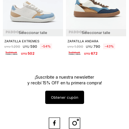
Seleccionar talle
Seleccionar talle
ZAPATILLA EXTREMES
ZAPATILLA ANDARA
590
790
54
43
1.290
1.390
UYU
UYU
UYU
UYU
502
672
UYU
UYU
¡Suscribite a nuestra newsletter
y recibí 15% OFF en tu primera compra!
Obtener cupón

