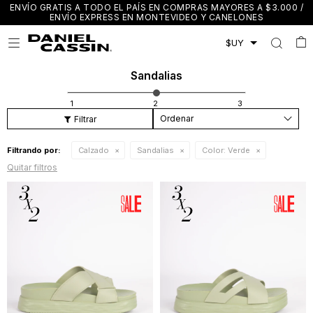
ENVÍO GRATIS A TODO EL PAÍS EN COMPRAS MAYORES A $3.000 /
ENVÍO EXPRESS EN MONTEVIDEO Y CANELONES

Sandalias
Recomendados
Filtrando por:
Calzado
Sandalias
Color:
Verde
Quitar filtros