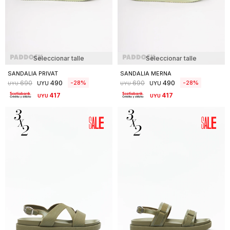
Seleccionar talle
Seleccionar talle
SANDALIA PRIVAT
SANDALIA MERNA
490
490
28
28
690
690
UYU
UYU
UYU
UYU
417
417
UYU
UYU