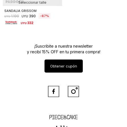
Seleccionar talle
SANDALIA GRISSOM
390
67
1.190
UYU
UYU
332
UYU
¡Suscribite a nuestra newsletter
y recibí 15% OFF en tu primera compra!
Obtener cupón


Piece of Cake
Allie