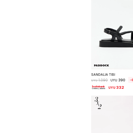
Seleccionar 
SANDALIA TIBI
390
1.090
UYU
UYU
332
UYU