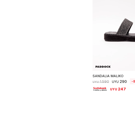
Seleccionar 
SANDALIA MALIKO
290
8
1.590
UYU
UYU
247
UYU