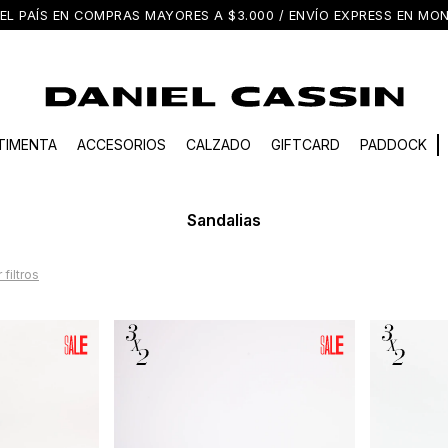
EL PAÍS EN COMPRAS MAYORES A $3.000 / ENVÍO EXPRESS EN M
TIMENTA
ACCESORIOS
CALZADO
GIFTCARD
PADDOCK
Sandalias
 filtros