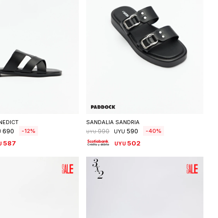
eleccionar talle
Seleccionar talle
NEDICT
SANDALIA SANDRIA
690
590
12
40
990
U
UYU
UYU
587
502
U
UYU