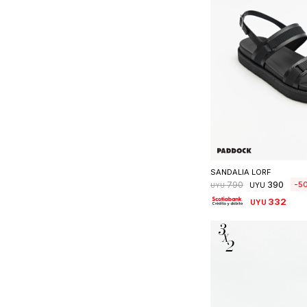
Seleccionar 
SANDALIA LORF
390
5
790
UYU
UYU
332
UYU