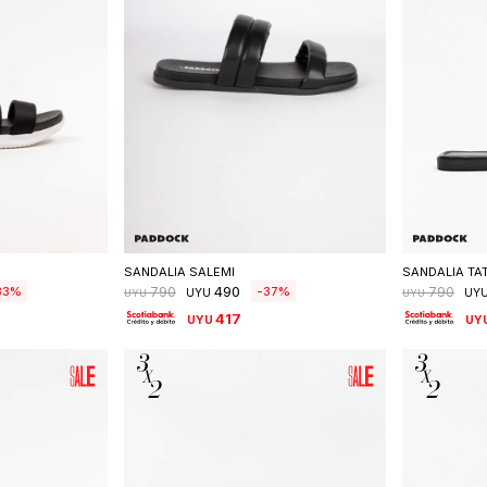
talle
Seleccionar talle
S
SANDALIA SALEMI
SANDALIA TA
490
33
37
790
790
UYU
UY
UYU
UYU
417
UYU
UY