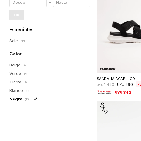
OK
Especiales
Sale
(13)
Color
Beige
(8)
Seleccionar 
Verde
(5)
SANDALIA ACAPULCO
Tierra
(9)
990
1.490
UYU
UYU
Blanco
(3)
842
UYU
Negro
(13)