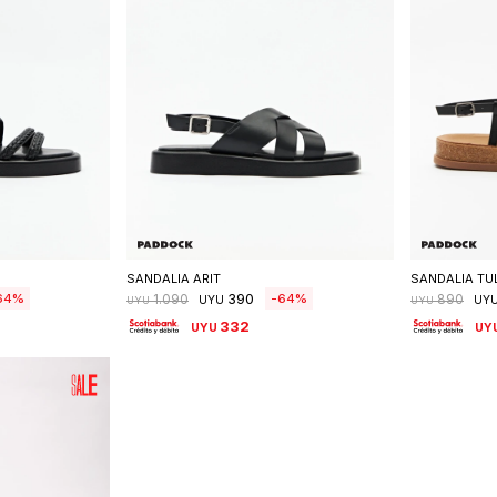
talle
Seleccionar talle
S
SANDALIA ARIT
SANDALIA TU
390
64
64
1.090
890
UYU
UY
UYU
UYU
332
UYU
UY