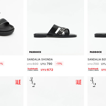
talle
Seleccionar talle
S
SANDALIA SHONDA
SANDALIA BE
790
0
11
890
790
UYU
UY
UYU
UYU
672
UYU
UY