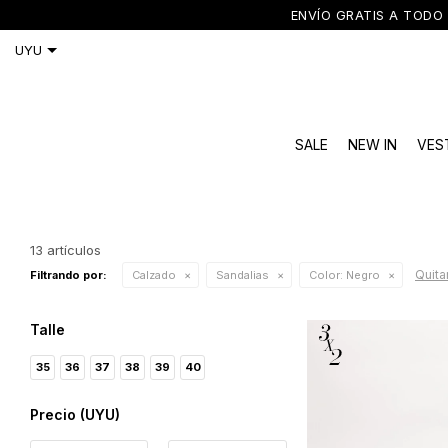
ENVÍO GRATIS A TODO 
SALE
NEW IN
VES
13 artículos
Quitar
Filtrando por:
Calzado
Sandalias
Color:
Negro
Talle
35
36
37
38
39
40
Precio
(UYU)