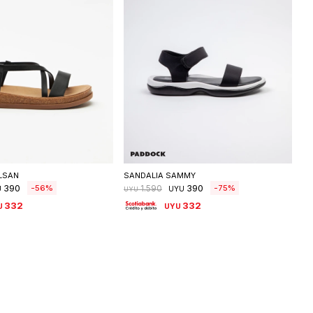
eleccionar talle
Seleccionar talle
LSAN
SANDALIA SAMMY
390
390
56
75
1.590
U
UYU
UYU
332
332
U
UYU