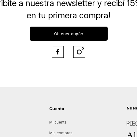
ibite a nuestra newsletter
y recibí 1
en tu primera compra!
Obtener cupón


Nues
Cuenta
Piece
Mi cuenta
Allie
Mis compras