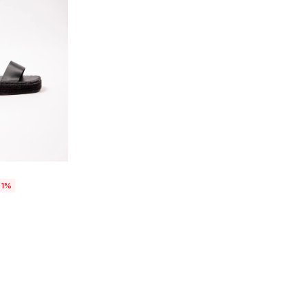
talle
1