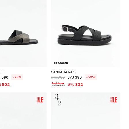
eleccionar talle
Seleccionar talle
TRE
SANDALIA RAK
590
390
25
50
790
U
UYU
UYU
502
332
U
UYU