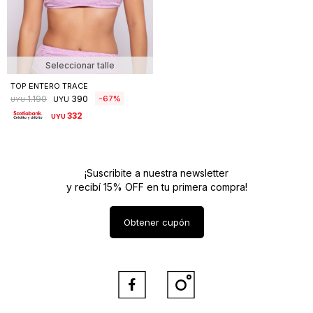
Seleccionar talle
TOP ENTERO TRACE
390
67
1.190
UYU
UYU
332
UYU
¡Suscribite a nuestra newsletter
y recibí 15% OFF en tu primera compra!
Obtener cupón

