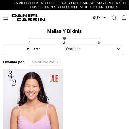
ENVÍO GRATIS A TODO EL PAÍS EN COMPRAS MAYORES A $3.000 /
ENVÍO EXPRESS EN MONTEVIDEO Y CANELONES

Mallas Y Bikinis
Recomendados
Filtrando por:
Color:
Violeta