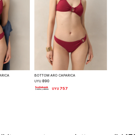
talle
Seleccionar talle
ARICA
BOTTOM ARO CAPARICA
890
UYU
757
UYU