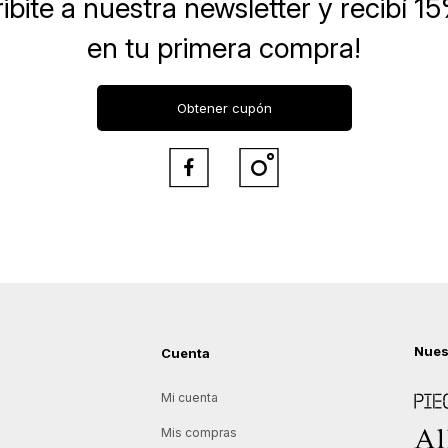
ibite a nuestra newsletter
y recibí 1
en tu primera compra!
Obtener cupón


Nues
Cuenta
Piece
Mi cuenta
Allie
Mis compras