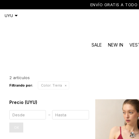
ENVÍO GRATIS A TODO 
SALE
NEW IN
VES
2 artículos
Filtrando por:
Color:
Tierra
Precio
(UYU)
OK