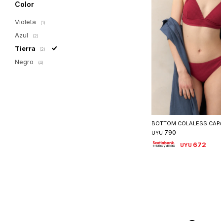
Color
Violeta
(1)
Azul
(2)
Tierra
(2)
Negro
(4)
Seleccionar 
BOTTOM COLALESS CAP
790
UYU
672
UYU