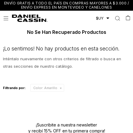
ENVÍO GRATIS A TODO EL PAÍS EN COMPRAS MAYORES A $3.000 /
ENVÍO EXPRESS EN MONTEVIDEO Y CANELONES

No Se Han Recuperado Productos
¡Lo sentimos! No hay productos en esta sección.
Inténtalo nuevamente con otros criterios de filtrado o busca en
otras secciones de nuestro catálogo.
Filtrando por:
Color:
Amarillo
¡Suscribite a nuestra newsletter
y recibí 15% OFF en tu primera compra!