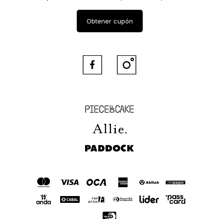
Obtener cupón


Piece of Cake
Allie
Paddock